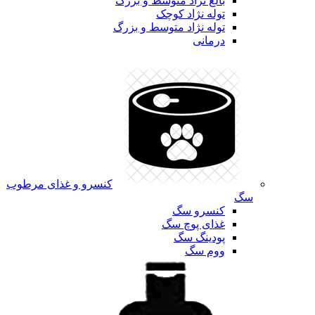
بالغ نژاد متوسط و بزرگ
توله نژاد کوچک
توله نژاد متوسط و بزرگ
درمانی
کنسرو و غذای مرطوب
سگ
کنسرو سگ
غذای پوچ سگ
پودینگ سگ
ووم سگ