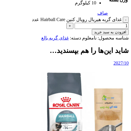
10 کیلوگرم
صاف
غذای گربه هیربال رویال کنین Hairball Care عدد
افزودن به سبد خرید
شناسه محصول:
نامعلوم
دسته:
غذای گربه بالغ
شاید این‌ها را هم بپسندید…
2027/10