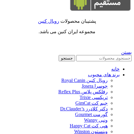
پشتیبان محصولات
رویال کنین
مجموعه ایران کنین می باشد.
بستن
جستجو
خانه
برند های محبوب
رویال کنین Royal Canin
جوسرا Josera
رفلکس پلاس Reflex Plus
تریکسی Trixie
جیم کت GimCat
دکتر کلادرز Dr.Clauder’s
گورمت Gourmet
ونپی Wanpy
هپی کت Happy Cat
وینستون Winston