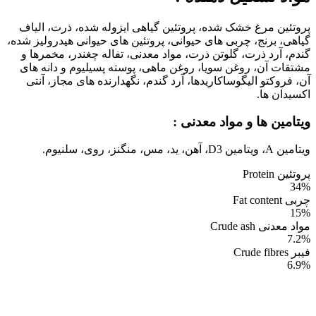
پروتئین مرغ خشک شده، پروتئین گیاهی ایزوله شده، ذرت، الیاف
گیاهی، برنج، چربی های حیوانی، پروتئین های حیوانی هیدرولیز شده،
گندم، آرد ذرت، گلوتن ذرت، مواد معدنی، تفاله چغندر، مخمرها و
مشتقات آن، روغن سویا، روغن ماهی، پوسته پسیلیوم و دانه های
آن، فروکتو الیگوساکاریدها، آرد گندم، نگهدارنده های مجاز، آنتی
اکسیدان ها.
ویتامین ها و مواد معدنی :
ویتامین A، ویتامین D3، آهن، ید، مس، منگنز، روی، سلنیوم.
پروتئین Protein
34%
چربی Fat content
15%
مواد معدنی Crude ash
7.2%
فیبر Crude fibres
6.9%