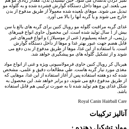
تمیز کردن بدنشان می شود. حین لیسیدن بدن، مقدار زیادی مو هم
می بلعند. این موها داخل دستگاه گوارش فشرده شده و به گلوله مو
تبدیل می شوند. موهای بلعیده شده معمولاً از طریق مدفوع از بدن
خارج می شوند و یا گربه آنها را بالا می آورد.
غذای گربه مراقبت گلوله مو رویال کنین برای گربه های بالغ با سن
بیش از 1 سال تولید شده است. این محصول حاوی انواع فیبرهای
رژیمی، از جمله پسیلیوم ( غنی از موسیلاژ ) و انواع فیبرهای غیر
قابل هضم جهت عبور بهتر غذا و موها از داخل دستگاه گوارش
است. با استفاده از این غذا، موها از طریق مدفوع از بدن دفع می
شوند و از تشکیل گلوله های مو پیشگیری خواهد شد.
هیربال کر رویال کنین حاوی فرمولاسیونی ویژه و غنی از انواع مواد
مغذی مورد نیاز گربه هاست. طی مطالعات دقیق و علمی، مشخص
شده که دو هفته استفاده پس از آغاز استفاده از این غذا، موهایی که
از طریق مدفوع دفع می شوند، دو برابر خواهد شد. این محصول به
شکل غذای پوچ هم تولید شده تا به صورت ترکیبی هم قابل استفاده
باشد.
Royal Canin Hairball Care
آنالیز ترکیبات
مواد تشکیل دهنده
: