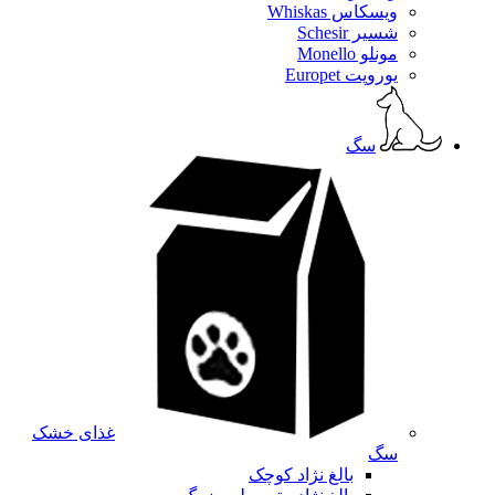
ویسکاس Whiskas
شسیر Schesir
مونلو Monello
یوروپت Europet
سگ
غذای خشک
سگ
بالغ نژاد کوچک