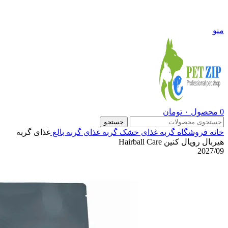
09108290600
منو
0
محصول
۰
تومان
جستجو
خانه
فروشگاه
گربه
غذای خشک گربه
غذای گربه بالغ
غذای گربه
هیربال رویال کنین Hairball Care
2027/09