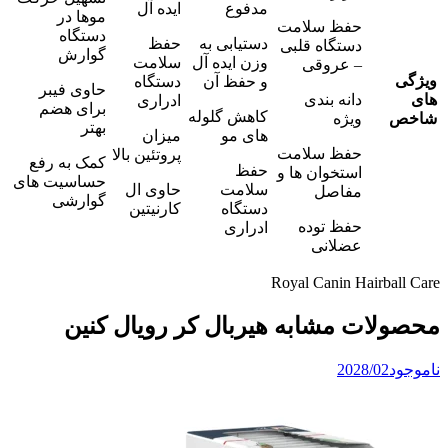
مدفوع
ایده آل
موها در
حفظ سلامت
دستگاه
دستیابی به
حفظ
دستگاه قلبی
گوارش
وزن ایده آل
سلامت
– عروقی
ویژگی
و حفظ آن
دستگاه
حاوی فیبر
های
دانه بندی
ادراری
برای هضم
کاهش گلوله
شاخص
ویژه
بهتر
های مو
میزان
حفظ سلامت
پروتئین بالا
کمک به رفع
حفظ
استخوان ها و
حساسیت های
سلامت
حاوی ال
مفاصل
گوارشی
دستگاه
کارنیتین
حفظ توده
ادراری
عضلانی
Royal Canin Hairball Care
محصولات مشابه هیربال کر رویال کنین
ناموجود
2028/02