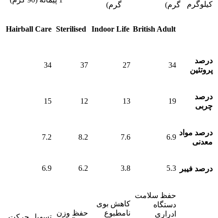
کیلوگرم
گرم)
گرم)
مشخصات/
Hairball Care
Sterilised
Indoor Life
British Adult
عناوین
درصد
34
37
27
34
پروتئین
درصد
15
12
13
19
چربی
درصد مواد
7.2
8.2
7.6
6.9
معدنی
6.9
6.2
3.8
5.3
درصد فیبر
حفظ سلامت
کاهش بوی
دستگاه
نامطبوع
حفظ وزن
ادراری
تسهیل حرکت