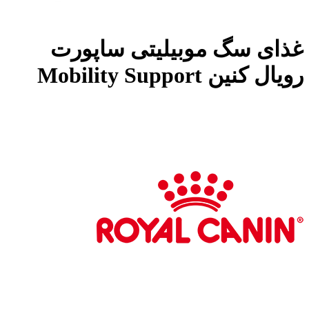
غذای سگ موبیلیتی ساپورت
رویال کنین Mobility Support