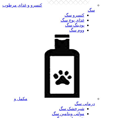
کنسرو و غذای مرطوب
سگ
کنسرو سگ
غذای پوچ سگ
پودینگ سگ
ووم سگ
مکمل و
درمانی سگ
شیرخشک سگ
مولتی ویتامین سگ