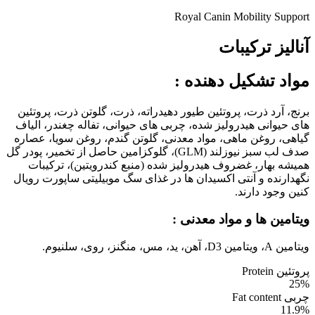
Royal Canin Mobility Support
آنالیز ترکیبات
مواد تشکیل دهنده
:
برنج، آرد ذرت، پروتئین طیور دهیدراته، ذرت، گلوتن ذرت، پروتئین
های حیوانی هیدرولیز شده، چربی های حیوانی، تفاله چغندر، الیاف
گیاهی، روغن ماهی، مواد معدنی، گلوتن گندم، روغن سویا، عصاره
صدف لب سبز نیوزلند (GLM)، گلوکزامین حاصل از تخمیر، پودر گل
همیشه بهار، غضروف هیدرولیز شده (منبع کندرویتین)، ترکیبات
نگهدارنده و آنتی اکسیدان ها در غذای سگ موبیلیتی ساپورت رویال
کنین وجود دارند.
ویتامین ها و مواد معدنی :
ویتامین A، ویتامین D3، آهن، ید، مس، منگنز، روی، سلنیوم.
پروتئین Protein
25%
چربی Fat content
11.9%