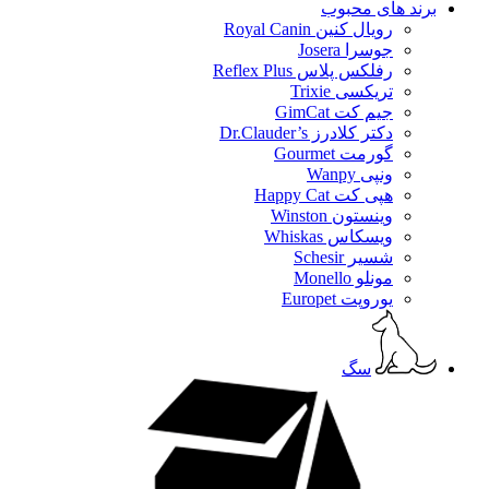
برند های محبوب
رویال کنین Royal Canin
جوسرا Josera
رفلکس پلاس Reflex Plus
تریکسی Trixie
جیم کت GimCat
دکتر کلادرز Dr.Clauder’s
گورمت Gourmet
ونپی Wanpy
هپی کت Happy Cat
وینستون Winston
ویسکاس Whiskas
شسیر Schesir
مونلو Monello
یوروپت Europet
سگ