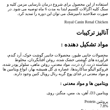
استفاده از این محصول برای شروع درمان نارسایی مزمن کلیه و
سنگ کلیه اگزالات کلسیم ابتدا به مدت 6 ماه توصیه می شود. در
صورت صلاحدید دامپزشک می توان این دوره را تمدید کرد.
Royal Canin Renal Chicken
آنالیز ترکیبات
مواد تشکیل دهنده
:
محصولات جانبی طیور، محصولات جانبی گوشت خوک، آرد گندم،
فرآورده های گوشتی خشک شده، روغن آفتابگردان، مخلوط
نشاسته ذرت، آرد ذرت، مواد معدنی، روغن ماهی، سلولز پودر شده،
فروکتو الیگو ساکاریدها، عصاره ی گل همیشه بهار، انواع ویتامین ها
و مواد معدنی در غذای پوچ گربه رنال رویال کنین وجود دارند.
ویتامین ها و مواد معدنی :
ویتامین D3، آهن، ید، مس، منگنز، روی.
پروتئین Protein
7.8%