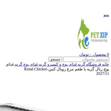
09108290600
منو
0
محصول
۰
تومان
جستجو
خانه
فروشگاه
گربه
غذای پوچ و کنسرو گربه
غذای پوچ گربه
غذای
پوچ رنال گربه با طعم مرغ رویال کنین Renal Chicken
2027/11