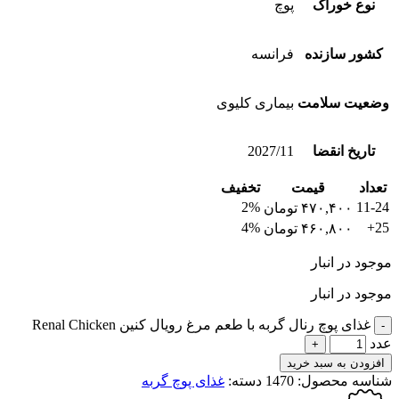
نوع خوراک
پوچ
کشور سازنده
فرانسه
وضعیت سلامت
بیماری کلیوی
تاریخ انقضا
2027/11
تعداد
قیمت
تخفیف
2%
11-24
۴۷۰,۴۰۰
تومان
4%
25+
۴۶۰,۸۰۰
تومان
موجود در انبار
موجود در انبار
غذای پوچ رنال گربه با طعم مرغ رویال کنین Renal Chicken
عدد
افزودن به سبد خرید
شناسه محصول:
1470
دسته:
غذای پوچ گربه