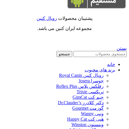
پشتیبان محصولات
رویال کنین
مجموعه ایران کنین می باشد.
بستن
جستجو
خانه
برند های محبوب
رویال کنین Royal Canin
جوسرا Josera
رفلکس پلاس Reflex Plus
تریکسی Trixie
جیم کت GimCat
دکتر کلادرز Dr.Clauder’s
گورمت Gourmet
ونپی Wanpy
هپی کت Happy Cat
وینستون Winston