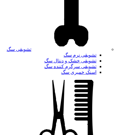
تشویقی سگ
تشویقی نرم سگ
تشویقی خشک و دنتال سگ
تشویقی سرگرم کننده سگ
اسنک خمیری سگ