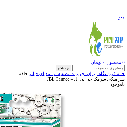
09108290600
منو
0
محصول
۰
تومان
جستجو
خانه
فروشگاه
آبزیان
تجهیزات تصفیه آب
مدیای فیلتر
حلقه
سرامیکی سرمک جی بی ال – JBL Cermec
ناموجود