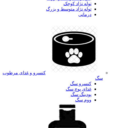
توله نژاد کوچک
توله نژاد متوسط و بزرگ
درمانی
کنسرو و غذای مرطوب
سگ
کنسرو سگ
غذای پوچ سگ
پودینگ سگ
ووم سگ