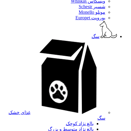
ویسکاس Whiskas
شسیر Schesir
مونلو Monello
یوروپت Europet
سگ
غذای خشک
سگ
بالغ نژاد کوچک
بالغ نژاد متوسط و بزرگ