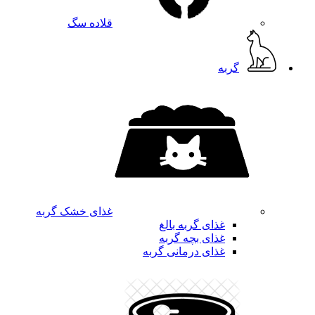
قلاده سگ
گربه
غذای خشک گربه
غذای گربه بالغ
غذای بچه گربه
غذای درمانی گربه