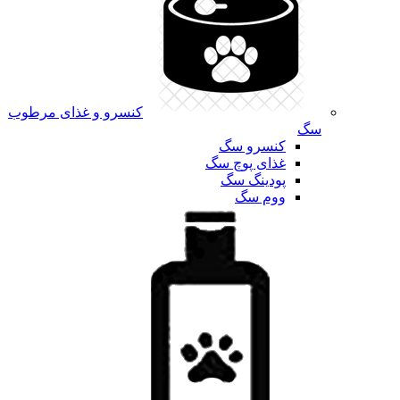
کنسرو و غذای مرطوب
سگ
کنسرو سگ
غذای پوچ سگ
پودینگ سگ
ووم سگ