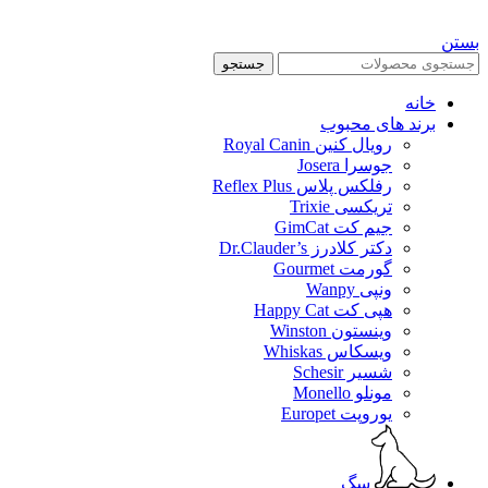
بستن
جستجو
خانه
برند های محبوب
رویال کنین Royal Canin
جوسرا Josera
رفلکس پلاس Reflex Plus
تریکسی Trixie
جیم کت GimCat
دکتر کلادرز Dr.Clauder’s
گورمت Gourmet
ونپی Wanpy
هپی کت Happy Cat
وینستون Winston
ویسکاس Whiskas
شسیر Schesir
مونلو Monello
یوروپت Europet
سگ