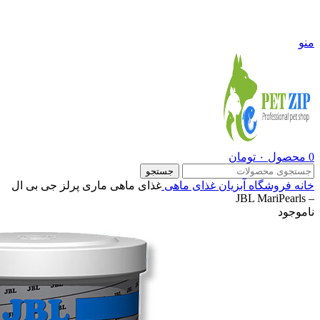
09108290600
منو
0
محصول
۰
تومان
جستجو
خانه
فروشگاه
آبزیان
غذای ماهی
غذای ماهی ماری پرلز جی بی ال
– JBL MariPearls
ناموجود