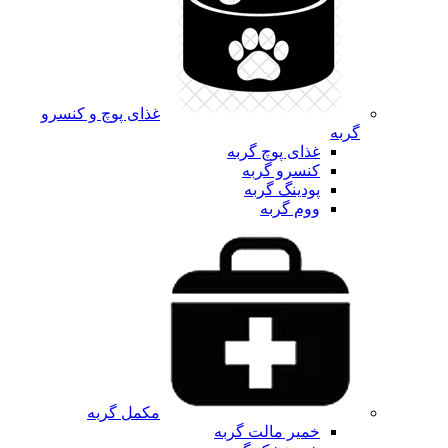
غذای پوچ و کنسرو
گربه
غذای پوچ گربه
کنسرو گربه
پودینگ گربه
ووم گربه
مکمل گربه
خمیر مالت گربه