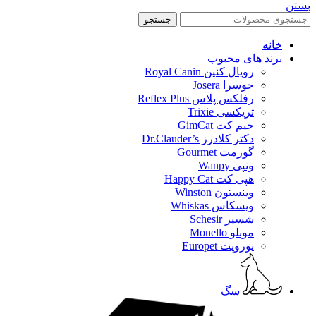
بستن
جستجو
خانه
برند های محبوب
رویال کنین Royal Canin
جوسرا Josera
رفلکس پلاس Reflex Plus
تریکسی Trixie
جیم کت GimCat
دکتر کلادرز Dr.Clauder’s
گورمت Gourmet
ونپی Wanpy
هپی کت Happy Cat
وینستون Winston
ویسکاس Whiskas
شسیر Schesir
مونلو Monello
یوروپت Europet
سگ