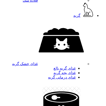
قلاده سگ
گربه
غذای خشک گربه
غذای گربه بالغ
غذای بچه گربه
غذای درمانی گربه