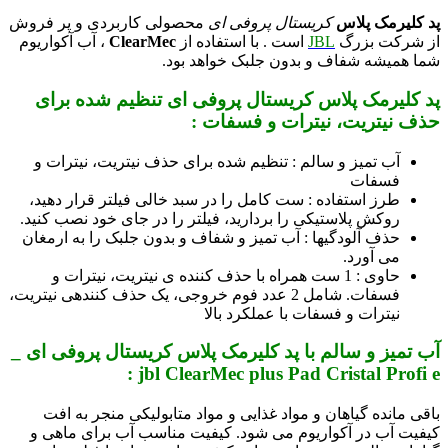
پد کلیرمک پلاس
کریستال پروفی ای
محصولی کاربردی و پر فروش
از شرکت بزرگ
JBL
است . با استفاده از
ClearMec
، آب آکواریوم
شما همیشه شفاف و بدون جلبک خواهد بود.
پد کلیرمک پلاس کریستال پروفی ای تنظیم شده برای
حذف نیتریت، نیترات و فسفات :
آب تمیز و سالم : تنظیم شده برای حذف نیتریت، نیترات و
فسفات
طرز استفاده : ست کامل را در سبد خالی فیلتر قرار دهید،
روکش پلاستیکی را بردارید، فیلتر را در جای خود نصب کنید.
حذف آلودگی­ها : آب تمیز و شفاف و بدون جلبک را به ارمغان
می آورد.
حاوی : 1 ست همراه با حذف کننده­ ی نیتریت، نیترات و
فسفات. شامل 2 عدد فوم خروجی، یک حذف کننده­ی نیتریت،
نیترات و فسفات با عملکرد بالا
آب تمیز و سالم با پد کلیرمک پلاس کریستال پروفی ای _
:
jbl ClearMec plus Pad Cristal Profi e
باقی مانده گیاهان و مواد غذایی و مواد متابولیکی منجر به افت
کیفیت آب در آکواریوم می شود. کیفیت مناسب آب برای ماهی و