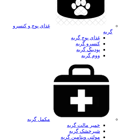
غذای پوچ و کنسرو
گربه
غذای پوچ گربه
کنسرو گربه
پودینگ گربه
ووم گربه
مکمل گربه
خمیر مالت گربه
شیرخشک گربه
مولتی ویتامین گربه