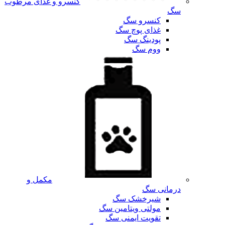
کنسرو و غذای مرطوب
سگ
کنسرو سگ
غذای پوچ سگ
پودینگ سگ
ووم سگ
مکمل و
درمانی سگ
شیرخشک سگ
مولتی ویتامین سگ
تقویت ایمنی سگ