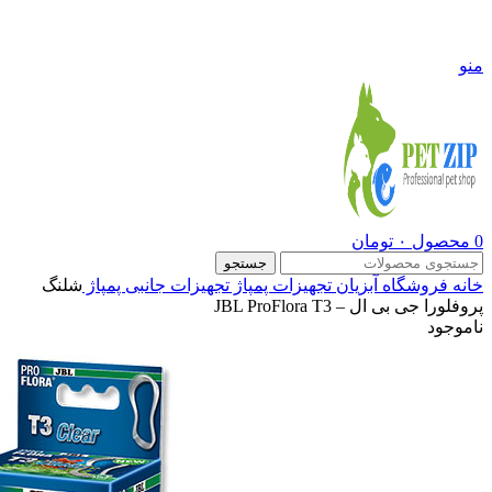
09108290600
منو
0
محصول
۰
تومان
جستجو
خانه
فروشگاه
آبزیان
تجهیزات پمپاژ
تجهیزات جانبی پمپاژ
شلنگ
پروفلورا جی بی ال – JBL ProFlora T3
ناموجود