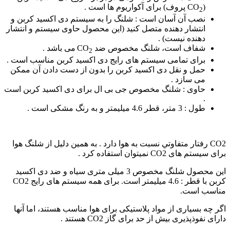
(CO
پروف) برای آکواریوم­ ها است .
2
نصب آن آسان است : شلنگ را به سیستم دی اکسید کربن و
انتشار دهنده متصل کنید (این محصول حاوی سیستم و انتشار
دهنده نیست) .
شفاف است، شلنگ مخصوص ضد CO
می باشد .
2
برای تمامی سیستم ­های رایج دی اکسید کربن مناسب است .
حمل و نقل دی اکسید کربن را بدون از دست دادن آن ممکن
می سازد .
حاوی : شلنگ مخصوص جی بی ال برای دی اکسید کربن است
.
طول : 3 متر، قطر 4.6 میلیمتر و به رنگ مشکی است .
CO2 رفتار متفاوتي نسبت به هوا دارد . به همین دلیل از شلنگ هوا
برای سیستم های CO2 نمیتوان استفاده کرد .
این محصول شلنگ مخصوص 3 میلی متری سیاه و ضد دی اکسید
کربن با قطر : 4.6 میلیمتر است. برای همه سیستم های رایج CO2
مناسب است.
اگر چه بسیاری از مواد پلاستیکی برای هوا مناسب هستند، اما آنها
دارای نفوذپذیری بیش از حد برای گاز CO2 هستند .