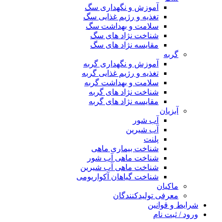
آموزش و نگهداری سگ
تغذیه و رژیم غذایی سگ
سلامت و بهداشت سگ
شناخت نژاد های سگ
مقایسه نژاد های سگ
گربه
آموزش و نگهداری گربه
تغذیه و رژیم غذایی گربه
سلامت و بهداشت گربه
شناخت نژاد های گربه
مقایسه نژاد های گربه
آبزیان
آب شور
آب شیرین
پلنت
شناخت بیماری ماهی
شناخت ماهی آب شور
شناخت ماهی آب شیرین
شناخت گیاهان آکواریومی
ماکیان
معرفی تولیدکنندگان
شرایط و قوانین
ورود / ثبت نام