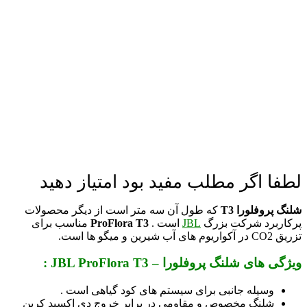
لطفا اگر مطلب مفید بود امتیاز دهید
شلنگ پروفلورا T3
که طول آن سه متر است از دیگر محصولات
پرکاربرد شرکت بزرگ
JBL
است .
ProFlora T3
مناسب برای
تزریق CO2 در آکواریوم های آب شیرین و میگو ها است.
ویژگی های شلنگ پروفلورا – JBL ProFlora T3 :
وسیله جانبی برای سیستم­ های کود گیاهی است .
شلنگ مخصوص و مقاومی در برابر خروج دی اکسید کربن