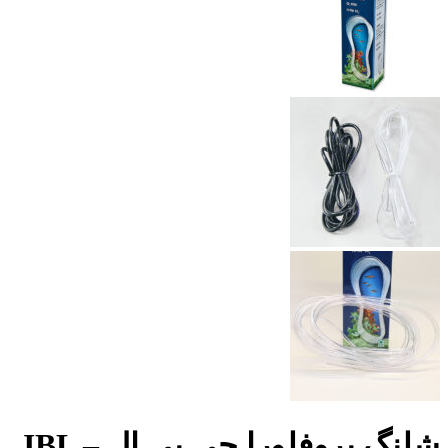
شلنگ پروفلورا جی بی ال – JBL