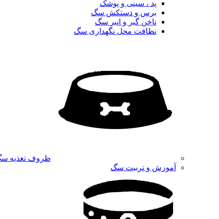
پد ، سینی و پوشک
برس و دستکش سگ
ناخن گیر و انبر سگ
نظافت محل نگهداری سگ
ظروف تغذیه س
آموزش و تربیت سگ