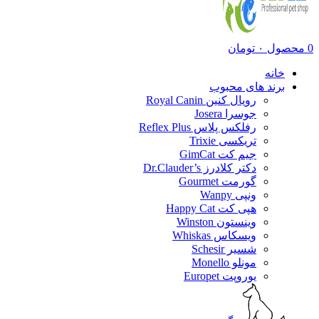
0
محصول
۰
تومان
خانه
برند های محبوب
رویال کنین Royal Canin
جوسرا Josera
رفلکس پلاس Reflex Plus
تریکسی Trixie
جیم کت GimCat
دکتر کلادرز Dr.Clauder’s
گورمت Gourmet
ونپی Wanpy
هپی کت Happy Cat
وینستون Winston
ویسکاس Whiskas
شسیر Schesir
مونلو Monello
یوروپت Europet