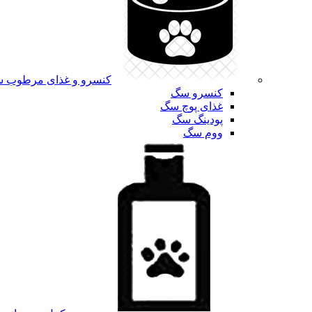
کنسرو و غذای مرطوب 
کنسرو سگ
غذای پوچ سگ
پودینگ سگ
ووم سگ