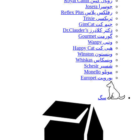
رویال کنین Royal Canin
جوسرا Josera
رفلکس پلاس Reflex Plus
تریکسی Trixie
جیم کت GimCat
دکتر کلادرز Dr.Clauder’s
گورمت Gourmet
ونپی Wanpy
هپی کت Happy Cat
وینستون Winston
ویسکاس Whiskas
شسیر Schesir
مونلو Monello
یوروپت Europet
سگ