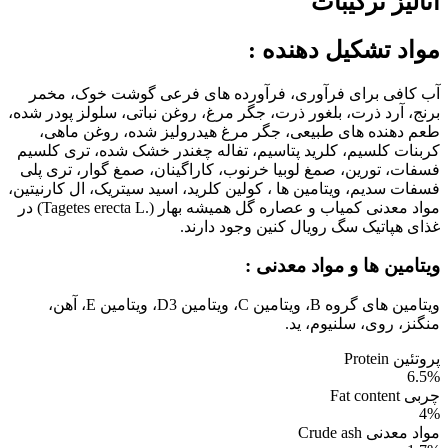
آنالیز ترکیبات
مواد تشکیل دهنده
:
آب کافی برای فرآوری، فرآورده های فرعی گوشت خوک، مخمر
برنج، آرد ذرت، بلغور ذرت، جگر مرغ، روغن نباتی، سلولز پودر شده،
طعم دهنده های طبیعی، جگر مرغ هیدرولیز شده، روغن ماهی،
کربنات کلسیم، کلرید پتاسیم، تفاله چغندر خشک شده، تری کلسیم
فسفات، تورین، صمغ لوبیا خرنوب، کاراگینان، صمغ گوار، تری پلی
فسفات سدیم، ویتامین ها ، کولین کلرید، اسید سیتریک، ال کارنیتین،
مواد معدنی کمیاب و عصاره گل همیشه بهار (.Tagetes erecta L) در
غذای هپاتیک سگ رویال کنین وجود دارند.
ویتامین ها و مواد معدنی :
ویتامین های گروه B، ویتامین C، ویتامین D3، ویتامین E، آهن،
منگنز، روی، سلنیوم، ید.
پروتئین Protein
6.5%
چربی Fat content
4%
مواد معدنی Crude ash