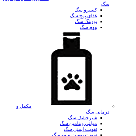
سگ
کنسرو سگ
غذای پوچ سگ
پودینگ سگ
ووم سگ
مکمل و
درمانی سگ
شیرخشک سگ
مولتی ویتامین سگ
تقویت ایمنی سگ
تقویت پوست و مو سگ