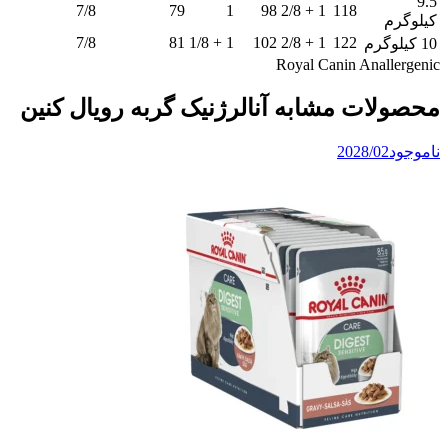
9.5
7/8
79
1
98
1 + 2/8
118
کیلوگرم
7/8
81
1 + 1/8
102
1 + 2/8
122
10 کیلوگرم
Royal Canin Anallergenic
محصولات مشابه آنالرژنیک گربه رویال کنین
ناموجود
2028/02