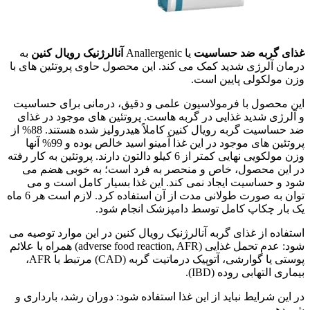
غذای گربه ضد حساسیت
یا Anallergenic
آنالرژنیک رویال کنین
به
درمان آلرژی شدید کمک می کند. این محصول حاوی پروتئین های با
وزن مولکولی پایین است.
این محصول با فرمولاسیون علمی و دقیق، درمانی برای حساسیت
و آلرژی شدید غذایی در گربه هاست. پروتئین های موجود در غذای
ضد حساسیت گربه رویال کنین کاملاً هیدرولیز شده هستند. 88% از
پروتئین های موجود در این غذا آمینو اسید خالص بوده و 99% آنها
وزن مولکویی نهایی کمتر از 6 کیلو دالتون دارند. پروتئین به کار رفته
در این محصول، خاص و منحصر به فرد است؛ به خوبی هضم می
شود و حساسیت ایجاد نمی کند. این غذا بسیار کامل است و می
توان به صورت طولانی مدت از آن استفاده کرد. لازم است هر 6 ماه
یک بار چکاپ کامل توسط دامپزشک انجام شود.
استفاده از غذای گربه آنالرژنیک رویال کنین در این موارد توصیه می
شود: عدم تحمل غذایی (adverse food reaction, AFR) همراه با علائم
پوستی یا گوارشی، آتوپیک درماتیت گربه (CAD) مرتبط با AFR،
بیماری التهابی روده (IBD).
در این شرایط نباید از این غذا استفاده شود: دوران رشد، بارداری و
شیردهی.