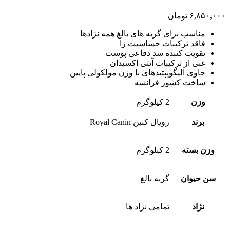
۶,۸۵۰,۰۰۰
تومان
مناسب برای گربه های بالغ همه نژادها
فاقد ترکیبات حساسیت زا
تقویت کننده سد دفاعی پوست
غنی از ترکیبات آنتی اکسیدان
حاوی الیگوپپتیدهای با وزن مولکولی پایین
ساخت کشور فرانسه
وزن
2 کیلوگرم
برند
رویال کنین Royal Canin
وزن بسته
2 کیلوگرم
سن حیوان
گربه بالغ
نژاد
تمامی نژاد ها