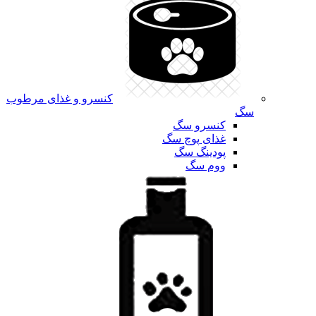
کنسرو و غذای مرطوب
سگ
کنسرو سگ
غذای پوچ سگ
پودینگ سگ
ووم سگ