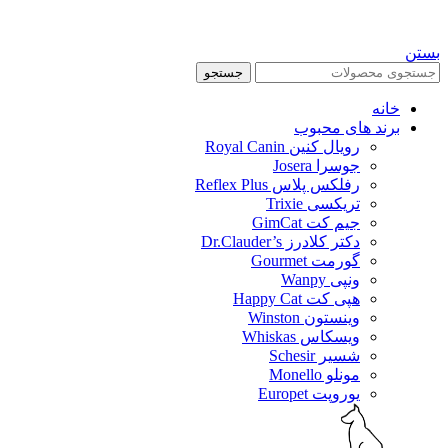
بستن
جستجو
خانه
برند های محبوب
رویال کنین Royal Canin
جوسرا Josera
رفلکس پلاس Reflex Plus
تریکسی Trixie
جیم کت GimCat
دکتر کلادرز Dr.Clauder’s
گورمت Gourmet
ونپی Wanpy
هپی کت Happy Cat
وینستون Winston
ویسکاس Whiskas
شسیر Schesir
مونلو Monello
یوروپت Europet