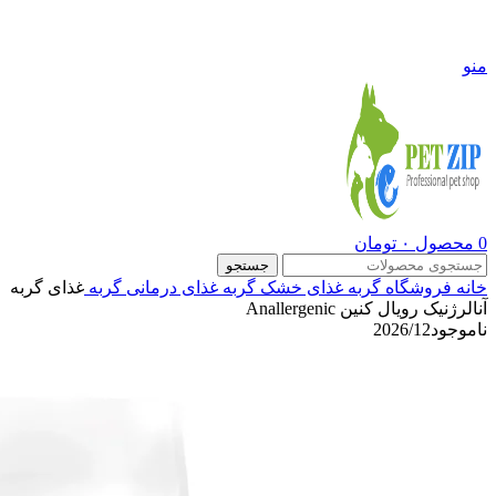
09108290600
منو
0
محصول
۰
تومان
جستجو
خانه
فروشگاه
گربه
غذای خشک گربه
غذای درمانی گربه
غذای گربه
آنالرژنیک رویال کنین Anallergenic
ناموجود
2026/12