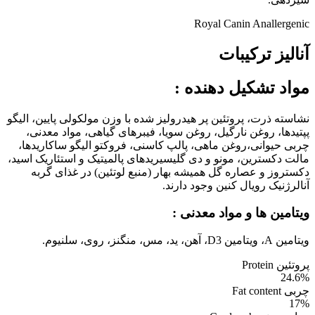
Royal Canin Anallergenic
آنالیز ترکیبات
مواد تشکیل دهنده
:
نشاسته ذرت، پروتئین پر هیدرولیز شده با وزن مولکولی پایین، الیگو
پپتیدها، روغن نارگیل، روغن سویا، فیبرهای گیاهی، مواد معدنی،
چربی حیوانی،روغن ماهی، پالپ کاسنی، فروکتو الیگو ساکاریدها،
مالت دکسترین، مونو و دی گلیسیریدهای پالمیتیک و استئاریک اسید،
دکستروز و عصاره گل همیشه بهار (منبع لوتئین) در غذای گربه
آنالرژنیک رویال کنین وجود دارند.
ویتامین ها و مواد معدنی :
ویتامین A، ویتامین D3، آهن، ید، مس، منگنز، روی، سلنیوم.
پروتئین Protein
24.6%
چربی Fat content
17%