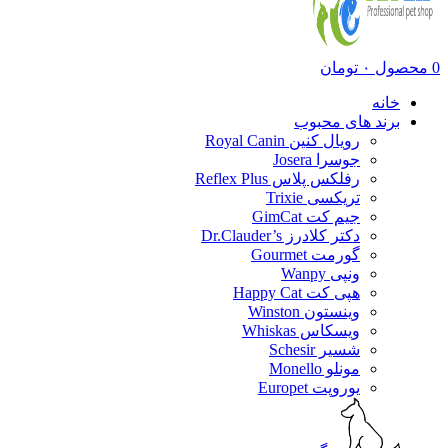
0
محصول
۰
تومان
خانه
برند های محبوب
رویال کنین Royal Canin
جوسرا Josera
رفلکس پلاس Reflex Plus
تریکسی Trixie
جیم کت GimCat
دکتر کلادرز Dr.Clauder’s
گورمت Gourmet
ونپی Wanpy
هپی کت Happy Cat
وینستون Winston
ویسکاس Whiskas
شسیر Schesir
مونلو Monello
یوروپت Europet