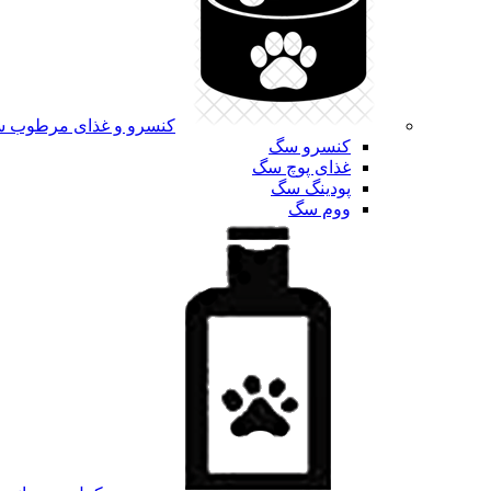
کنسرو و غذای مرطوب 
کنسرو سگ
غذای پوچ سگ
پودینگ سگ
ووم سگ