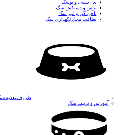
پد ، سینی و پوشک
برس و دستکش سگ
ناخن گیر و انبر سگ
نظافت محل نگهداری سگ
ظروف تغذیه س
آموزش و تربیت سگ