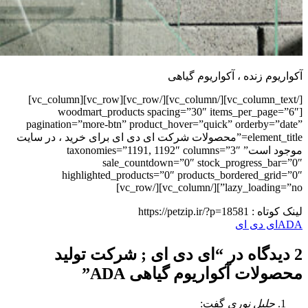
آکواریوم زنده ، آکواریوم گیاهی
[/vc_column_text][/vc_column][/vc_row][vc_row][vc_column]
[woodmart_products spacing=”30″ items_per_page=”6″
pagination=”more-btn” product_hover=”quick” orderby=”date”
element_title=”محصولات شرکت ای دی ای برای خرید ، در سایت
موجود است” taxonomies=”1191, 1192″ columns=”3″
sale_countdown=”0″ stock_progress_bar=”0″
highlighted_products=”0″ products_bordered_grid=”0″
lazy_loading=”no”][/vc_column][/vc_row]
لینک کوتاه :
https://petzip.ir/?p=18581
ADA
ای دی ای
2 دیدگاه در “
ای دی ای ; شرکت تولید
محصولات آکواریوم گیاهی ADA
”
جلیل نوری
گفت: