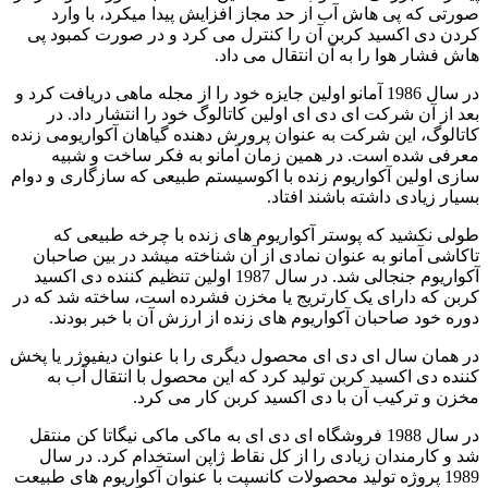
صورتی که پی هاش آب از حد مجاز افزایش پیدا میکرد، با وارد
کردن دی اکسید کربن آن را کنترل می کرد و در صورت کمبود پی
هاش فشار هوا را به آن انتقال می داد.
در سال 1986 آمانو اولین جایزه خود را از مجله ماهی دریافت کرد و
بعد از آن شرکت ای دی ای اولین کاتالوگ خود را انتشار داد. در
کاتالوگ، این شرکت به عنوان پرورش دهنده گیاهان آکواریومی زنده
معرفی شده است. در همین زمان آمانو به فکر ساخت و شبیه
سازی اولین آکواریوم زنده با اکوسیستم طبیعی که سازگاری و دوام
بسیار زیادی داشته باشند افتاد.
طولی نکشید که پوستر آکواریوم های زنده با چرخه طبیعی که
تاکاشی آمانو به عنوان نمادی از آن شناخته میشد در بین صاحبان
آکواریوم جنجالی شد. در سال 1987 اولین تنظیم کننده دی اکسید
کربن که دارای یک کارتریج یا مخزن فشرده است، ساخته شد که در
دوره خود صاحبان آکواریوم های زنده از ارزش آن با خبر بودند.
در همان سال ای دی ای محصول دیگری را با عنوان دیفیوژر یا پخش
کننده دی اکسید کربن تولید کرد که این محصول با انتقال آب به
مخزن و ترکیب آن با دی اکسید کربن کار می کرد.
در سال 1988 فروشگاه ای دی ای به ماکی ماکی نیگاتا کن منتقل
شد و کارمندان زیادی را از کل نقاط ژاپن استخدام کرد. در سال
1989 پروژه تولید محصولات کانسپت با عنوان آکواریوم های طبیعت