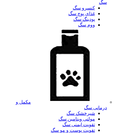
سگ
کنسرو سگ
غذای پوچ سگ
پودینگ سگ
ووم سگ
مکمل و
درمانی سگ
شیرخشک سگ
مولتی ویتامین سگ
تقویت ایمنی سگ
تقویت پوست و مو سگ