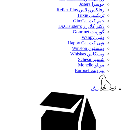
جوسرا Josera
رفلکس پلاس Reflex Plus
تریکسی Trixie
جیم کت GimCat
دکتر کلادرز Dr.Clauder’s
گورمت Gourmet
ونپی Wanpy
هپی کت Happy Cat
وینستون Winston
ویسکاس Whiskas
شسیر Schesir
مونلو Monello
یوروپت Europet
سگ