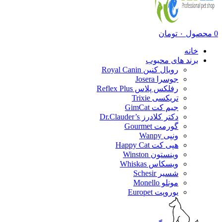
0
محصول
۰
تومان
خانه
برند های محبوب
رویال کنین Royal Canin
جوسرا Josera
رفلکس پلاس Reflex Plus
تریکسی Trixie
جیم کت GimCat
دکتر کلادرز Dr.Clauder’s
گورمت Gourmet
ونپی Wanpy
هپی کت Happy Cat
وینستون Winston
ویسکاس Whiskas
شسیر Schesir
مونلو Monello
یوروپت Europet