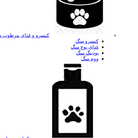
کنسرو و غذای مرطوب 
کنسرو سگ
غذای پوچ سگ
پودینگ سگ
ووم سگ