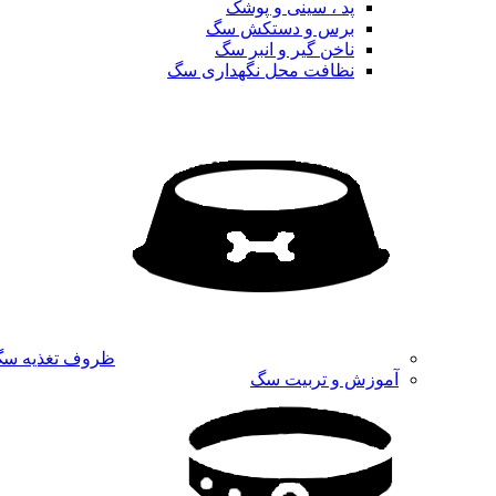
پد ، سینی و پوشک
برس و دستکش سگ
ناخن گیر و انبر سگ
نظافت محل نگهداری سگ
ظروف تغذیه س
آموزش و تربیت سگ