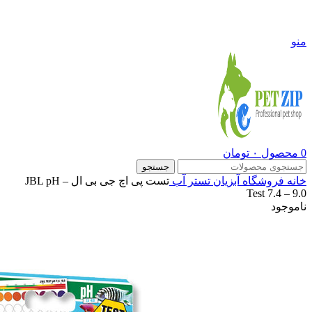
09108290600
منو
0
محصول
۰
تومان
جستجو
خانه
فروشگاه
آبزیان
تستر آب
تست پی اچ جی بی ال – JBL pH
Test 7.4 – 9.0
ناموجود