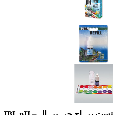
تست پی اچ جی بی ال – JBL pH