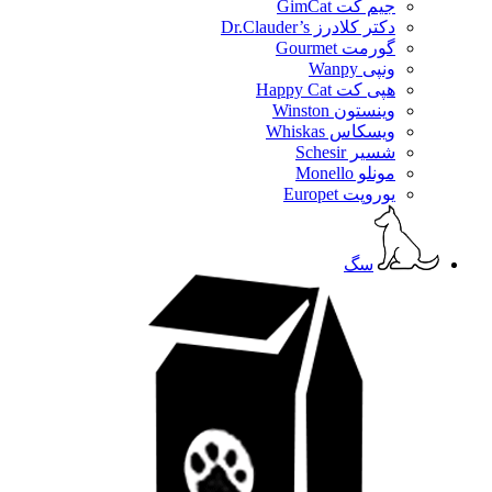
جیم کت GimCat
دکتر کلادرز Dr.Clauder’s
گورمت Gourmet
ونپی Wanpy
هپی کت Happy Cat
وینستون Winston
ویسکاس Whiskas
شسیر Schesir
مونلو Monello
یوروپت Europet
سگ