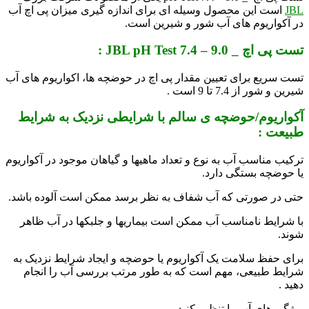
JBL
است این محصول وسیله ای برای اندازه گیری میزان پی اچ آب
در آکواریوم های آب شور و شیرین است.
تست پی اچ _ JBL pH Test 7.4 – 9.0 :
تست سریع برای تعیین مقدار پی اچ در حوضچه ها، اکواریوم های آب
شیرین و شور از 7.4 تا 9 است .
آکواریوم/حوضچه ی سالم با شرایطی نزدیک به شرایط
طبیعت :
ترکیب مناسب آب به نوع و تعداد ماهی­ها و گیاهان موجود در آکواریوم
یا حوضچه بستگی دارد.
حتی در صورتی که آب شفاف به نظر برسد ممکن است آلوده باشد.
با شرایط نامناسب آب ممکن است بیماری­ها و جلبک­ها در آب ظاهر
شوند.
برای حفظ سلامت یک آکواریوم یا حوضچه و ایجاد شرایط نزدیک به
شرایط طبیعی، مهم است که به طور مرتب بررسی آب را انجام
دهید .
ویژگی های آب را تنظیم کنید.