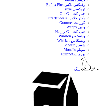
جوسرا Josera
رفلکس پلاس Reflex Plus
تریکسی Trixie
جیم کت GimCat
دکتر کلادرز Dr.Clauder’s
گورمت Gourmet
ونپی Wanpy
هپی کت Happy Cat
وینستون Winston
ویسکاس Whiskas
شسیر Schesir
مونلو Monello
یوروپت Europet
سگ