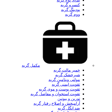
غذای پوچ گربه
کنسرو گربه
پودینگ گربه
ووم گربه
مکمل گربه
خمیر مالت گربه
شیرخشک گربه
مولتی ویتامین گربه
تقویت ایمنی گربه
تقویت پوست و موی گربه
تقویت استخوان و مفاصل گربه
تورین و بیوتین
آرامبخش و اصلاح رفتار گربه
ضد انگل گربه