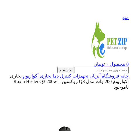
09108290600
منو
0
محصول
۰
تومان
جستجو
خانه
فروشگاه
آبزیان
تجهیزات کنترل دما
بخاری آکواریوم
بخاری
آکواریوم 200 وات مدل Q3 روکسین – Roxin Heater Q3 200w
ناموجود