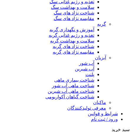
تغذیه و رژیم غذایی سگ
سلامت و بهداشت سگ
شناخت نژاد های سگ
مقایسه نژاد های سگ
گربه
آموزش و نگهداری گربه
تغذیه و رژیم غذایی گربه
سلامت و بهداشت گربه
شناخت نژاد های گربه
مقایسه نژاد های گربه
آبزیان
آب شور
آب شیرین
پلنت
شناخت بیماری ماهی
شناخت ماهی آب شور
شناخت ماهی آب شیرین
شناخت گیاهان آکواریومی
ماکیان
معرفی تولیدکنندگان
شرایط و قوانین
ورود / ثبت نام
سبد خرید