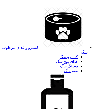
کنسرو و غذای مرطوب
سگ
کنسرو سگ
غذای پوچ سگ
پودینگ سگ
ووم سگ