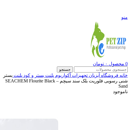
09108290600
منو
0
محصول
۰
تومان
جستجو
خانه
فروشگاه
آبزیان
تجهیزات آکواریوم پلنت
بستر و کود پلنت
بستر
شنی رسوبی فلوریت بلک سند سیچم – SEACHEM Flourite Black
Sand
ناموجود