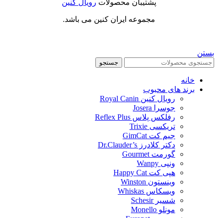
پشتیبان محصولات
رویال کنین
مجموعه ایران کنین می باشد.
بستن
جستجو
خانه
برند های محبوب
رویال کنین Royal Canin
جوسرا Josera
رفلکس پلاس Reflex Plus
تریکسی Trixie
جیم کت GimCat
دکتر کلادرز Dr.Clauder’s
گورمت Gourmet
ونپی Wanpy
هپی کت Happy Cat
وینستون Winston
ویسکاس Whiskas
شسیر Schesir
مونلو Monello