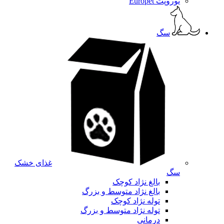
یوروپت Europet
سگ
غذای خشک
سگ
بالغ نژاد کوچک
بالغ نژاد متوسط و بزرگ
توله نژاد کوچک
توله نژاد متوسط و بزرگ
درمانی