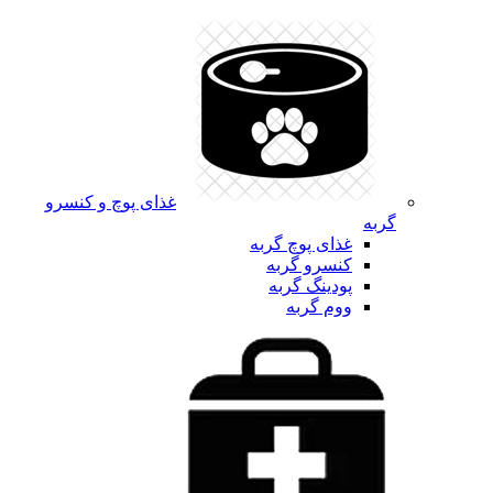
غذای پوچ و کنسرو
گربه
غذای پوچ گربه
کنسرو گربه
پودینگ گربه
ووم گربه