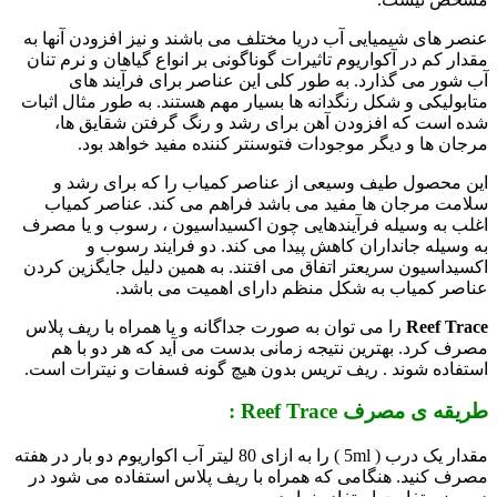
عنصر های شیمیایی آب دریا مختلف می باشند و نیز افزودن آنها به
مقدار کم در آکواریوم تاثیرات گوناگونی بر انواع گیاهان و نرم تنان
آب شور می گذارد. به طور کلی این عناصر برای فرآیند های
متابولیکی و شکل رنگدانه ها بسیار مهم هستند. به طور مثال اثبات
شده است که افزودن آهن برای رشد و رنگ گرفتن شقایق ها،
مرجان ها و دیگر موجودات فتوسنتر کننده مفید خواهد بود.
این محصول طیف وسیعی از عناصر کمیاب را که برای رشد و
سلامت مرجان ها مفید می باشد فراهم می کند. عناصر کمیاب
اغلب به وسیله فرآیندهایی چون اکسیداسیون ، رسوب و یا مصرف
به وسیله جانداران کاهش پیدا می کند. دو فرایند رسوب و
اکسیداسیون سریعتر اتفاق می افتند. به همین دلیل جایگزین کردن
عناصر کمیاب به شکل منظم دارای اهمیت می باشد.
Reef Trace
را می توان به صورت جداگانه و یا همراه با ریف پلاس
مصرف کرد. بهترین نتیجه زمانی بدست می آید که هر دو با هم
استفاده شوند . ریف تریس بدون هیچ گونه فسفات و نیترات است.
طریقه ی مصرف Reef Trace :
مقدار یک درب ( 5ml ) را به ازای 80 لیتر آب اکواریوم دو بار در هفته
مصرف کنید. هنگامی که همراه با ریف پلاس استفاده می شود در