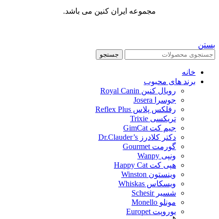
مجموعه ایران کنین می باشد.
بستن
جستجو
خانه
برند های محبوب
رویال کنین Royal Canin
جوسرا Josera
رفلکس پلاس Reflex Plus
تریکسی Trixie
جیم کت GimCat
دکتر کلادرز Dr.Clauder’s
گورمت Gourmet
ونپی Wanpy
هپی کت Happy Cat
وینستون Winston
ویسکاس Whiskas
شسیر Schesir
مونلو Monello
یوروپت Europet