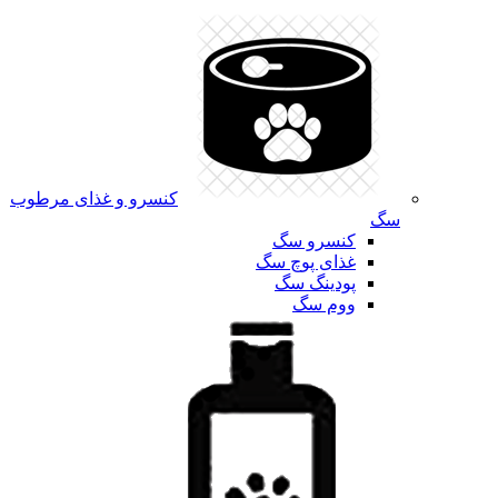
کنسرو و غذای مرطوب
سگ
کنسرو سگ
غذای پوچ سگ
پودینگ سگ
ووم سگ