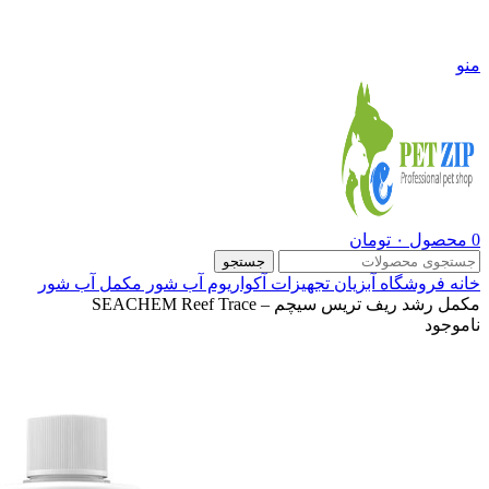
09108290600
منو
0
محصول
۰
تومان
جستجو
خانه
فروشگاه
آبزیان
تجهیزات آکواریوم آب شور
مکمل آب شور
مکمل رشد ریف تریس سیچم – SEACHEM Reef Trace
ناموجود