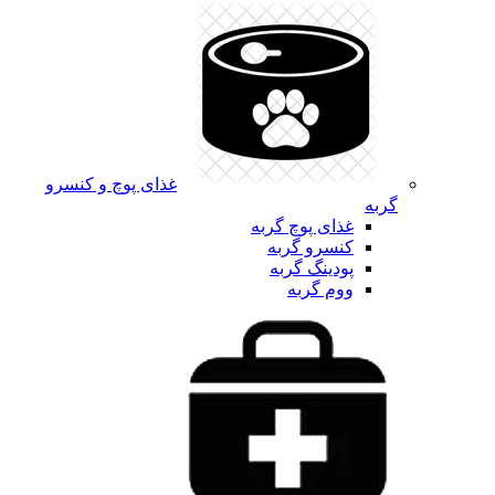
غذای پوچ و کنسرو
گربه
غذای پوچ گربه
کنسرو گربه
پودینگ گربه
ووم گربه