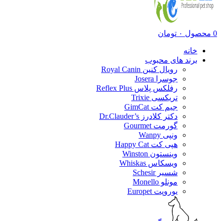
0
محصول
۰
تومان
خانه
برند های محبوب
رویال کنین Royal Canin
جوسرا Josera
رفلکس پلاس Reflex Plus
تریکسی Trixie
جیم کت GimCat
دکتر کلادرز Dr.Clauder’s
گورمت Gourmet
ونپی Wanpy
هپی کت Happy Cat
وینستون Winston
ویسکاس Whiskas
شسیر Schesir
مونلو Monello
یوروپت Europet