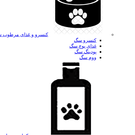
کنسرو و غذای مرطوب 
کنسرو سگ
غذای پوچ سگ
پودینگ سگ
ووم سگ