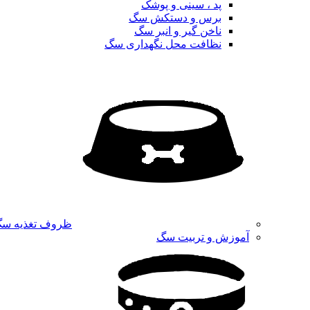
پد ، سینی و پوشک
برس و دستکش سگ
ناخن گیر و انبر سگ
نظافت محل نگهداری سگ
ظروف تغذیه س
آموزش و تربیت سگ