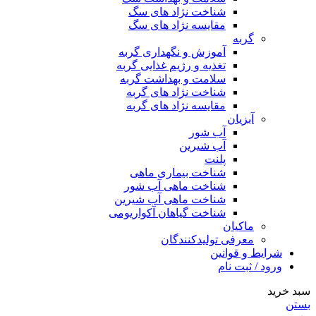
شناخت نژاد های سگ
مقایسه نژاد های سگ
گربه
آموزش و نگهداری گربه
تغذیه و رژیم غذایی گربه
سلامت و بهداشت گربه
شناخت نژاد های گربه
مقایسه نژاد های گربه
آبزیان
آب شور
آب شیرین
پلنت
شناخت بیماری ماهی
شناخت ماهی آب شور
شناخت ماهی آب شیرین
شناخت گیاهان آکواریومی
ماکیان
معرفی تولیدکنندگان
شرایط و قوانین
ورود / ثبت نام
سبد خرید
بستن