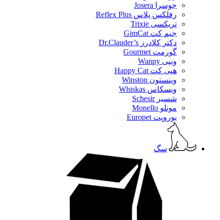
جوسرا Josera
رفلکس پلاس Reflex Plus
تریکسی Trixie
جیم کت GimCat
دکتر کلادرز Dr.Clauder’s
گورمت Gourmet
ونپی Wanpy
هپی کت Happy Cat
وینستون Winston
ویسکاس Whiskas
شسیر Schesir
مونلو Monello
یوروپت Europet
سگ