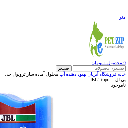
09108290600
منو
0
محصول
۰
تومان
جستجو
خانه
فروشگاه
آبزیان
بهبود دهنده آب
محلول آماده ساز تروپول جی
بی ال – JBL Tropol
ناموجود