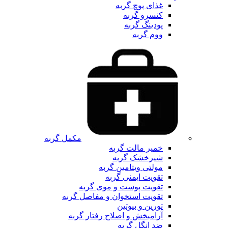
غذای پوچ گربه
کنسرو گربه
پودینگ گربه
ووم گربه
مکمل گربه
خمیر مالت گربه
شیرخشک گربه
مولتی ویتامین گربه
تقویت ایمنی گربه
تقویت پوست و موی گربه
تقویت استخوان و مفاصل گربه
تورین و بیوتین
آرامبخش و اصلاح رفتار گربه
ضد انگل گربه