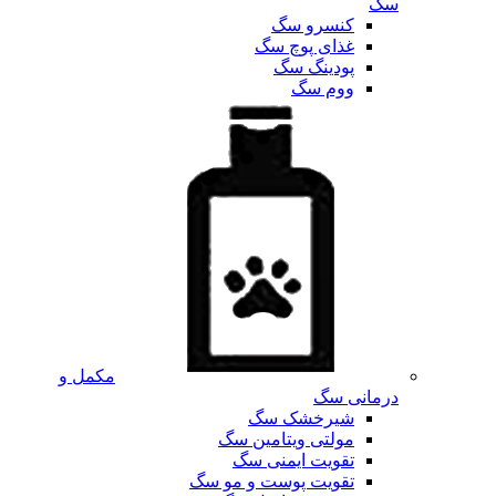
سگ
کنسرو سگ
غذای پوچ سگ
پودینگ سگ
ووم سگ
مکمل و
درمانی سگ
شیرخشک سگ
مولتی ویتامین سگ
تقویت ایمنی سگ
تقویت پوست و مو سگ