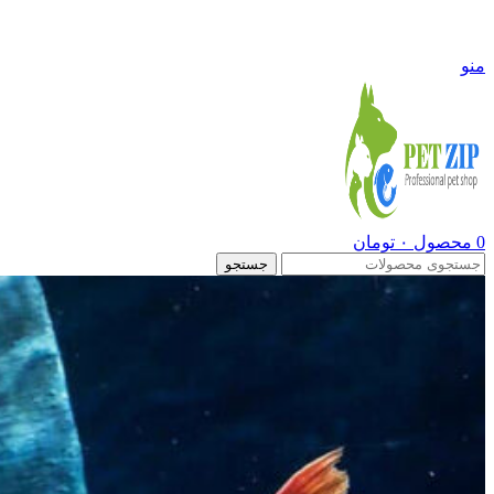
09108290600
منو
0
محصول
۰
تومان
جستجو