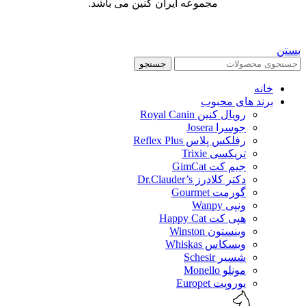
مجموعه ایران کنین می باشد.
بستن
جستجو
خانه
برند های محبوب
رویال کنین Royal Canin
جوسرا Josera
رفلکس پلاس Reflex Plus
تریکسی Trixie
جیم کت GimCat
دکتر کلادرز Dr.Clauder’s
گورمت Gourmet
ونپی Wanpy
هپی کت Happy Cat
وینستون Winston
ویسکاس Whiskas
شسیر Schesir
مونلو Monello
یوروپت Europet