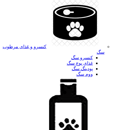
کنسرو و غذای مرطوب
سگ
کنسرو سگ
غذای پوچ سگ
پودینگ سگ
ووم سگ