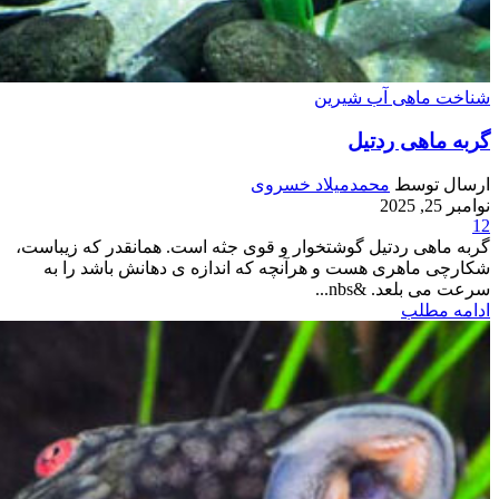
شناخت ماهی آب شیرین
گربه ماهی ردتیل
ارسال توسط
محمدمیلاد خسروی
نوامبر 25, 2025
12
گربه ماهی ردتیل گوشتخوار و قوی جثه است. همانقدر که زیباست،
شکارچی ماهری هست و هرآنچه که اندازه ی دهانش باشد را به
سرعت می بلعد. &nbs...
ادامه مطلب