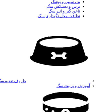
پد ، سینی و پوشک
برس و دستکش سگ
ناخن گیر و انبر سگ
نظافت محل نگهداری سگ
ظروف تغذیه س
آموزش و تربیت سگ