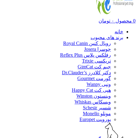
0
محصول
۰
تومان
خانه
برند های محبوب
رویال کنین Royal Canin
جوسرا Josera
رفلکس پلاس Reflex Plus
تریکسی Trixie
جیم کت GimCat
دکتر کلادرز Dr.Clauder’s
گورمت Gourmet
ونپی Wanpy
هپی کت Happy Cat
وینستون Winston
ویسکاس Whiskas
شسیر Schesir
مونلو Monello
یوروپت Europet