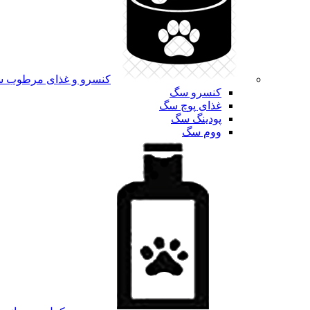
کنسرو و غذای مرطوب 
کنسرو سگ
غذای پوچ سگ
پودینگ سگ
ووم سگ