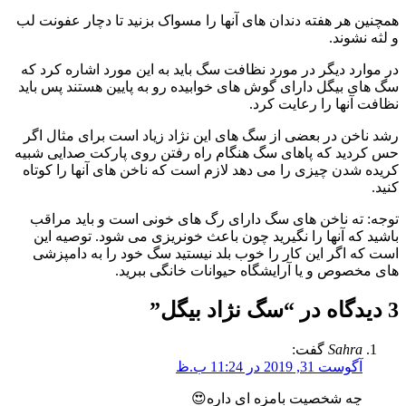
همچنین هر هفته دندان های آنها را مسواک بزنید تا دچار عفونت لب
و لثه نشوند.
در موارد دیگر در مورد نظافت سگ باید به این مورد اشاره کرد که
سگ های بیگل دارای گوش های خوابیده رو به پایین هستند پس باید
نظافت آنها را رعایت کرد.
رشد ناخن در بعضی از سگ های این نژاد زیاد است برای مثال اگر
حس کردید که پاهای سگ هنگام راه رفتن روی پارکت صدایی شبیه
کریده شدن چیزی را می دهد لازم است که ناخن های آنها را کوتاه
کنید.
توجه: ته ناخن های سگ دارای رگ های خونی است و باید مراقب
باشید که آنها را نگیرید چون باعث خونریزی می شود. توصیه این
است که اگر این کار را خوب بلد نیستید سگ خود را به دامپزشی
های مخصوص و یا آرایشگاه حیوانات خانگی ببرید.
3 دیدگاه در “
سگ نژاد بیگل
”
Sahra
گفت:
آگوست 31, 2019 در 11:24 ب.ظ
چه شخصیت بامزه ای داره😍