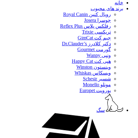
خانه
برند های محبوب
رویال کنین Royal Canin
جوسرا Josera
رفلکس پلاس Reflex Plus
تریکسی Trixie
جیم کت GimCat
دکتر کلادرز Dr.Clauder’s
گورمت Gourmet
ونپی Wanpy
هپی کت Happy Cat
وینستون Winston
ویسکاس Whiskas
شسیر Schesir
مونلو Monello
یوروپت Europet
سگ