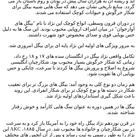
آید و ریشه آن به هزاران سال پیش در یونان و روم باستان باز می‌
گردد. منابع تاریخی نشان می‌ دهد که سگ‌ هایی شبیه بیگل برای
شکار خرگوش و حیوانات کوچک استفاده می‌ شدند.
در دوران قرون وسطی، انواع کوچک این نژاد با نام "بیگل‌ های
آوازخوان" در میان اشراف اروپایی محبوب بودند. این سگ‌ ها به دلیل
حس بویایی قوی و صدای مخصوص خود شهرت داشتند.
به‌ مرور ویژگی‌ های اولیه این نژاد پایه‌ ای برای بیگل امروزی شد.
تکامل واقعی نژاد بیگل در انگلستان سده‌ های ۱۷ و ۱۸ رخ داد،
زمانی که شکار خرگوش بسیار محبوب بود. شکارچیان انگلیسی
شروع به اصلاح و پرورش بیگل‌ ها کردند تا سرعت، چابکی و حس
بویایی آن‌ ها تقویت شود.
هم‌ زمان دو نوع کلی به وجود آمد: بیگل‌ های بزرگ‌ تر برای تعقیب
شکار در دسته‌ ها و نوع کوچک‌ تر برای شکار انفرادی. این روند
باعث شکل‌ گیری استانداردهای اولیه نژاد شد.
بیگل‌ ها در همین دوره به‌ عنوان سگ‌ هایی کارآمد و خوش‌ رفتار
شناخته شدند.
در قرن نوزدهم نژاد بیگل راه خود را به آمریکا باز کرد و به‌ سرعت
در بین شکارچیان و خانواده‌ ها محبوب شد. در سال ۱۸۸۵، AKC این
نژاد را به‌ طور رسمی به ثبت رساند و پس از آن انجمن‌ های مختلف