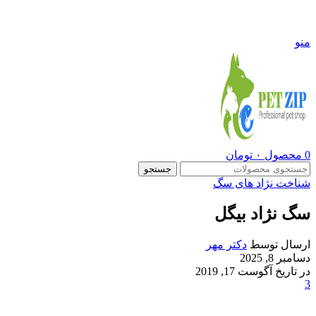
09108290600
منو
0
محصول
۰
تومان
جستجو
شناخت نژاد های سگ
سگ نژاد بیگل
ارسال توسط
دکتر مهر
دسامبر 8, 2025
در تاریخ آگوست 17, 2019
3