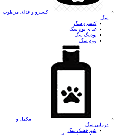
کنسرو و غذای مرطوب
سگ
کنسرو سگ
غذای پوچ سگ
پودینگ سگ
ووم سگ
مکمل و
درمانی سگ
شیرخشک سگ