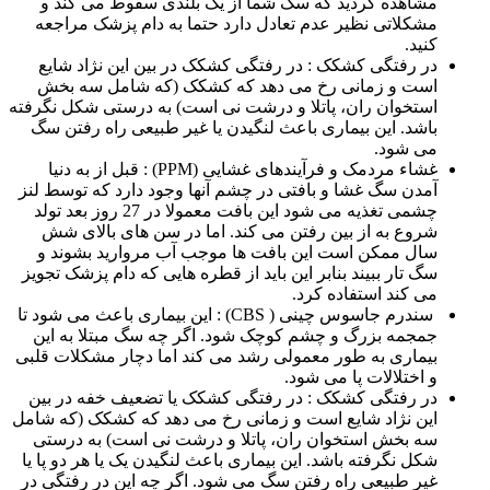
مشاهده کردید که سگ شما از یک بلندی سقوط می کند و
مشکلاتی نظیر عدم تعادل دارد حتما به دام پزشک مراجعه
کنید.
در رفتگی کشکک : در رفتگی کشکک در بین این نژاد شایع
است و زمانی رخ می دهد که کشکک (که شامل سه بخش
استخوان ران، پاتلا و درشت نی است) به درستی شکل نگرفته
باشد. این بیماری باعث لنگیدن یا غیر طبیعی راه رفتن سگ
می شود.
غشاء مردمک و فرآیندهای غشایی (PPM) : قبل از به دنیا
آمدن سگ غشا و بافتی در چشم آنها وجود دارد که توسط لنز
چشمی تغذیه می شود این بافت معمولا در 27 روز بعد تولد
شروع به از بین رفتن می کند. اما در سن های بالای شش
سال ممکن است این بافت ها موجب آب مروارید بشوند و
سگ تار ببیند بنابر این باید از قطره هایی که دام پزشک تجویز
می کند استفاده کرد.
سندرم جاسوس چینی ( CBS) : این بیماری باعث می شود تا
جمجمه بزرگ و چشم کوچک شود. اگر چه سگ مبتلا به این
بیماری به طور معمولی رشد می کند اما دچار مشکلات قلبی
و اختلالات پا می شود.
در رفتگی کشکک : در رفتگی کشکک یا تضعیف خفه در بین
این نژاد شایع است و زمانی رخ می دهد که کشکک (که شامل
سه بخش استخوان ران، پاتلا و درشت نی است) به درستی
شکل نگرفته باشد. این بیماری باعث لنگیدن یک یا هر دو پا یا
غیر طبیعی راه رفتن سگ می شود. اگر چه این در رفتگی در