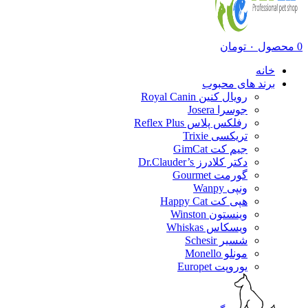
0
محصول
۰
تومان
خانه
برند های محبوب
رویال کنین Royal Canin
جوسرا Josera
رفلکس پلاس Reflex Plus
تریکسی Trixie
جیم کت GimCat
دکتر کلادرز Dr.Clauder’s
گورمت Gourmet
ونپی Wanpy
هپی کت Happy Cat
وینستون Winston
ویسکاس Whiskas
شسیر Schesir
مونلو Monello
یوروپت Europet