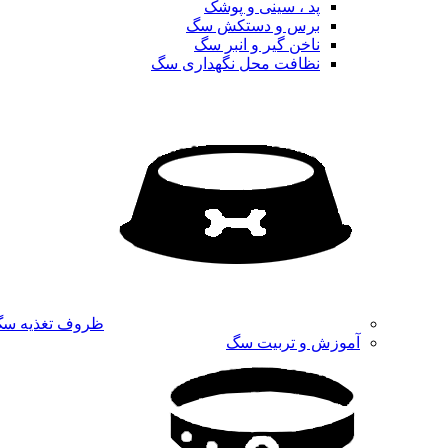
پد ، سینی و پوشک
برس و دستکش سگ
ناخن گیر و انبر سگ
نظافت محل نگهداری سگ
ظروف تغذیه س
آموزش و تربیت سگ