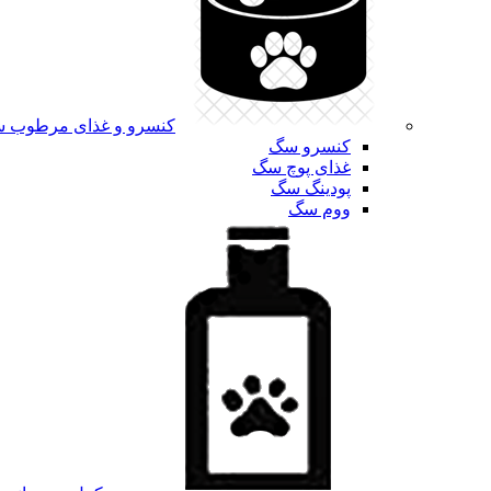
کنسرو و غذای مرطوب 
کنسرو سگ
غذای پوچ سگ
پودینگ سگ
ووم سگ