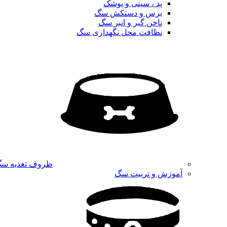
پد ، سینی و پوشک
برس و دستکش سگ
ناخن گیر و انبر سگ
نظافت محل نگهداری سگ
ظروف تغذیه س
آموزش و تربیت سگ