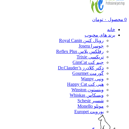
0
محصول
۰
تومان
خانه
برند های محبوب
رویال کنین Royal Canin
جوسرا Josera
رفلکس پلاس Reflex Plus
تریکسی Trixie
جیم کت GimCat
دکتر کلادرز Dr.Clauder’s
گورمت Gourmet
ونپی Wanpy
هپی کت Happy Cat
وینستون Winston
ویسکاس Whiskas
شسیر Schesir
مونلو Monello
یوروپت Europet