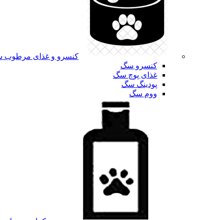
کنسرو و غذای مرطوب 
کنسرو سگ
غذای پوچ سگ
پودینگ سگ
ووم سگ