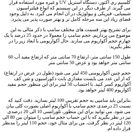
کلسیم ری اکتور، دستگاه استریل UV و غیره مورد استفاده قرار
می گیرند. از طرف دیگر در این سیستم که انواع فیلتراسیون
شیمیایی، فیزیکی و بیولوژیک در آن انجام می گیرد. به دلیل وجود
فضای زیاد این سه مرحله کامل تر و بهتر صورت پذیر می پذیرد.
برای تشریح بهتر قسمت های مختلف سامپ با ذکر مثالی به این
موضوع می پردازیم. حجم سامپ را معمولا در حدود 25 درصد یا یک
چهارم حجم آکواریوم می سازند. حال آکواریومی با ابعاد زیر را در
نظر بگیرید:
طول 150 سانتی متر، ارتفاع 70 سانتی متر که ارتفاع مفید آب 60
سانتی متر خواهد بود و عرض 50 سانتی متر
حجم چنین آکواریومنی 450 لیتر می شود (طول در عرض در ارتفاع)
که از این عدد می بایست مقداری بابت دکوراسیون و شن کف
آکواریوم کسر کنید. با احتساب 50 لیتر برای این منظور حجم مفید
آکواریوم 400 لیتر خواهد بود.
بنابراین باید سامپی به حجم تقریبی 100 لیتر بسازید. دقت کنید که
نسبت 25 درصدی حجم سامپ با آکواریوم اصلی بصورت کلی بیان
می شود. می توانید برای این منظور، تلورانسی 10 الی 20 درصدی
نیز در نظر بگیرید که با این حساب حجم سامپ را میتوان بین 80 الی
120 لیتر در نظر گرفت. من برای مثال خود، حجم 110 لیتر را مدنظر
قرار داده ام.