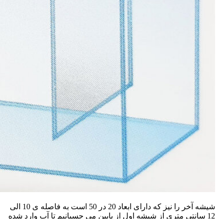
شیشه آخر را نیز که دارای ابعاد 20 در 50 است به فاصله ی 10 الی
12 سانتی متری از شیشه اول از پایین می چسبانیم تا آب وارد شده