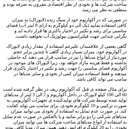
ساخت شرکت ها و نخودی از نظر اقتصادی مقرون به صرفه بوده و
منطقی به نظر می رسد.
در صورتی که در آکواریوم خود از سنگ زنده (لایوراک) به میزان
کافی استفاده نمایید (یک الی دو کیلوگرم به ازای 8 لیتر آب) فضای
مناسبی برای رشد و تکثیر در اختیار باکتری ها قرار دادیه اید و
نگرانی چندانی جهت فیلتراسیون بیولوژیک آب نخواهید داشت.
گاهی بعضی از علاقمندان علیرغم استفاده از مقدار زیادی لایوراک
در آکواریوم خود، میزان بسیار زیادی گاهی تا چندین برابر حجم
موردنیاز از انواع مدیاها را نیز در سامپ قرار می دهند که حاصلی
نداشته و فقط هزینه مازاد خواهد بود، زیرا لایوراک های موجود در
آکواریوم فضای مناسبی را جهت رشد و تکثیر در اختیار باکتری قرار
میدهند و فقط استفاده میزان کمی از نخودی و سایر مدیاها در
سامپ می تواند کافی باشد.
برای مثال صفحه ی قبل که آکواریوم ریف در نظر گرفته شده است
60 الی 100 کیلو لایوراک در داخل آکواریوم و 2 الی 3 لیتر از مدیاهای
تولید شده توسط شرکت های تولیدکننده ی تجهیزات آکواریومی به
صورت ترکیبی و 10 کیلوگرم نخودی، برای سامپ می تواند کفایت
کند. در صورت عدم تمایل به استفاده از نخودی می توانید میزان
مدیاهای شرکتی را دو برابر نمایید و یا بالعکس در صورت عدم تمایل
به استفاده از انواع مدیاهای ساخت شرکت ها می توانید میزان
نخودی را به 20 کیلوگرم افزایش دهید. همین میزان مدیا کافی بوده