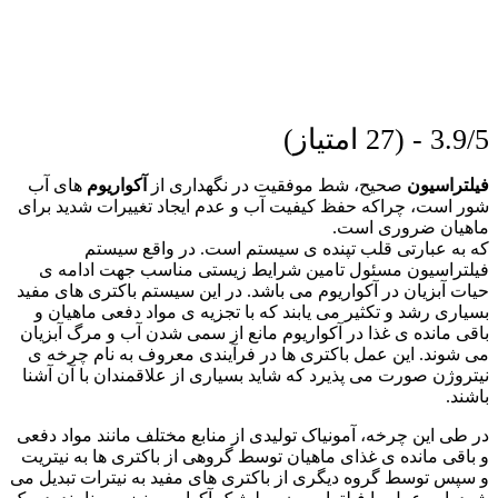
3.9/5 - (27 امتیاز)
فیلتراسیون
صحیح، شط موفقیت در نگهداری از
آکواریوم
های آب
شور است، چراکه حفظ کیفیت آب و عدم ایجاد تغییرات شدید برای
ماهیان ضروری است.
که به عبارتی قلب تپنده ی سیستم است. در واقع سیستم
فیلتراسیون مسئول تامین شرایط زیستی مناسب جهت ادامه ی
حیات آبزیان در آکواریوم می باشد. در این سیستم باکتری های مفید
بسیاری رشد و تکثیر می یابند که با تجزیه ی مواد دفعی ماهیان و
باقی مانده ی غذا در آکواریوم مانع از سمی شدن آب و مرگ آبزیان
می شوند. این عمل باکتری ها در فرآیندی معروف به نام چرخه ی
نیتروژن صورت می پذیرد که شاید بسیاری از علاقمندان با آن آشنا
باشند.
در طی این چرخه، آمونیاک تولیدی از منابع مختلف مانند مواد دفعی
و باقی مانده ی غذای ماهیان توسط گروهی از باکتری ها به نیتریت
و سپس توسط گروه دیگری از باکتری های مفید به نیترات تبدیل می