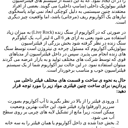
را در آن ایجاد نمود. که به این دسته از سیستم های فیلتراسیون
فیلتر بیولوژیک داخلی (سامپ داخلی) می گویند. بعضی از افراد
معتقدند چنین سیستمی به دلیل کوچکی ابعاد نمی تواند پاسخگوی
نیازهای یک آکواریوم ریف (مرجانی) باشد، اما واقعیت چیز دیگری
است.
در صورتی که در آکواریوم از سنگ زنده (Live Rock) به میزان زیاد
استفاده می شود یعنی به ازای هر 6 الی 4 لیتر آب، یک کیلوگرم
سنگ زنده در نظر گرفته شود بخش بزرگی از فیلتراسیون
بیولوژیکی آکواریوم که مسئول چرخه ی نیتروژن است توسط سنگ
های زنده انجام می پذیرد. سپس در داخل فیلتراسیون از مدیاهای
قوی که توسط شرکت های مختلف تولید و به بازار عرضه می گردند
میتوان استفاده نمود. در این حالت نیز آکواریوم شما از یک سیستم
فیلتراسیون خوب و مناسب برخوردار است.
حال به نحوه ی ساخت و قسمت های مختلف فیلتر داخلی می
پردازیم: برای ساخت چنین فیلتری مواد زیر را مورد توجه قرار
دهید:
ورودی فیلتر را از بالا در نظر بگیرید تا آب آکواریوم بصورت
سرریز (اورفلو) وارد فیلتر شود. این حالت بهترین وضعیت
ممکن است، زیرا مانع از تشکیل لایه های چربی بر روی سطح
آب می شود.
بخش جدا شده ی داخل آکواریوم یا همان فیلتر را به سه خانه