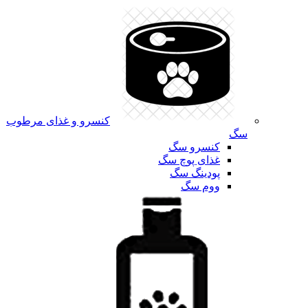
کنسرو و غذای مرطوب
سگ
کنسرو سگ
غذای پوچ سگ
پودینگ سگ
ووم سگ