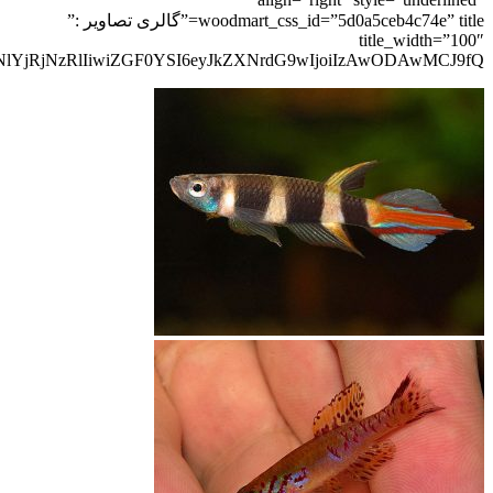
woodmart_css_id=”5d0a5ceb4c74e” title=”گالری تصاویر :”
title_width=”100″
lYjRjNzRlIiwiZGF0YSI6eyJkZXNrdG9wIjoiIzAwODAwMCJ9fQ==”]