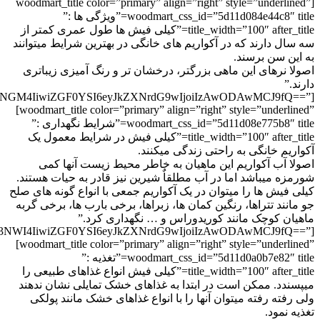
[woodmart_title color=”primary” align=”right” style=”underlined”
woodmart_css_id=”5d11d084e44c8″ title=”ویژگی ها :”
title_width=”100″ after_title=”کیلی فیش ها طول عمری کمتر از
سه سال دارند که در آکواریم های خانگی در بهترین شرایط میتوانند
به این سن برسند.
اصولا نرهای این ماهی بزرگتر، درخشان تر و رنگ آمیزی زیباتری
دارند.”
GU0NGM4IiwiZGF0YSI6eyJkZXNrdG9wIjoiIzAwODAwMCJ9fQ==”]
[woodmart_title color=”primary” align=”right” style=”underlined”
woodmart_css_id=”5d11d08e775b8″ title=”شرایط نگهداری :”
title_width=”100″ after_title=”کیلی فیش در شرایط معمول یک
آکواریم خانگی به راحتی زندگی میکنند.
اصولا آب آکواریم این ماهیان به خاطر محیط زیست آنها کمی
شورمزه میباشد اما در آب مطلقاٌ شیرین نیز قادر به حیات هستند.
کیلی فیش ها را میتوان در یک آکواریم جمعی با انواع گونه های صلح
جو مانند تتراها، رنگین کمان ها، زبراها، برخی بارب ها، برخی گربه
ماهیان کوچک مانند کوریدوراس و … نگهداری کرد.”
Tc3NWI4IiwiZGF0YSI6eyJkZXNrdG9wIjoiIzAwODAwMCJ9fQ==”]
[woodmart_title color=”primary” align=”right” style=”underlined”
woodmart_css_id=”5d11d0a0b7e82″ title=”تغذیه :”
title_width=”100″ after_title=”کیلی فیش انواع غذاهای طبیعی را
میپسندد. ممکن است در ابتدا به غذاهای خشک تمایلی نشان ندهند
ولی رفته رفته میتوان آنها را با انواع غذاهای خشک مانند پولکی
تغذیه نمود.