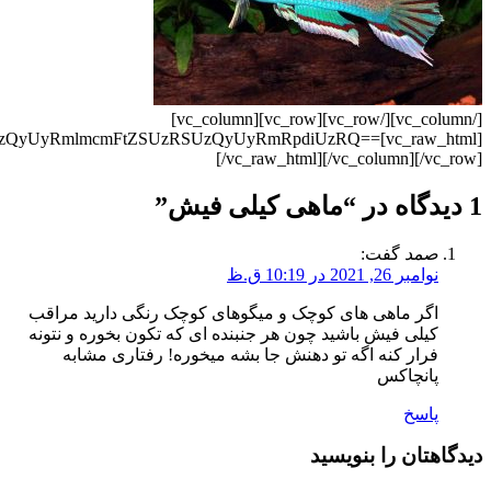
[/vc_column][/vc_row][vc_row][vc_column]
SUzQyUyRmlmcmFtZSUzRSUzQyUyRmRpdiUzRQ==
[/vc_raw_html][/vc_column][/vc_row]
1 دیدگاه در “
ماهی کیلی فیش
”
صمد
گفت:
نوامبر 26, 2021 در 10:19 ق.ظ
اگر ماهی های کوچک و میگوهای کوچک رنگی دارید مراقب
کیلی فیش باشید چون هر جنبنده ای که تکون بخوره و نتونه
فرار کنه اگه تو دهنش جا بشه میخوره! رفتاری مشابه
پانچاکس
پاسخ
دیدگاهتان را بنویسید