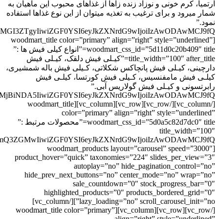
ارتمیا، کرم خونی و نوزاد زنده زاها از غذاهای محبوب این ماهیان به
شمار میرود و برای ترغیب به تغذیه میتوان از این نوع غذاها استفاده
نمود.”
[woodmart_title color=”primary” align=”right” style=”underlined”
woodmart_css_id=”5d11d0c20b409″ title=”انواع کیلی فیش ها :”
title_width=”100″ after_title=”کیـلی فیش دلقک، کیـلی فیش
دارچینی، کیـلی فیش پانچاکس شکلاتی، کـیلی فیش باله شمشیری،
کیلـی فیش مامفنسیس، کـیلی فیش کورتسا، کیلـی فیش
رابرتسونی و کیـلی فیش گولاریس آبی.”
[/vc_column][/vc_row][vc_row][vc_column][woodmart_title
color=”primary” align=”right” style=”underlined”
woodmart_css_id=”5d0a5c82d7dc0″ title=”محصولات مرتبط :”
title_width=”100″
[woodmart_products layout=”carousel” speed=”3000″
product_hover=”quick” taxonomies=”224″ slides_per_view=”3″
autoplay=”no” hide_pagination_control=”no”
hide_prev_next_buttons=”no” center_mode=”no” wrap=”no”
sale_countdown=”0″ stock_progress_bar=”0″
highlighted_products=”0″ products_bordered_grid=”0″
lazy_loading=”no” scroll_carousel_init=”no”][/vc_column]
[/vc_row][vc_row][vc_column][woodmart_title color=”primary”
align=”right” style=”underlined”