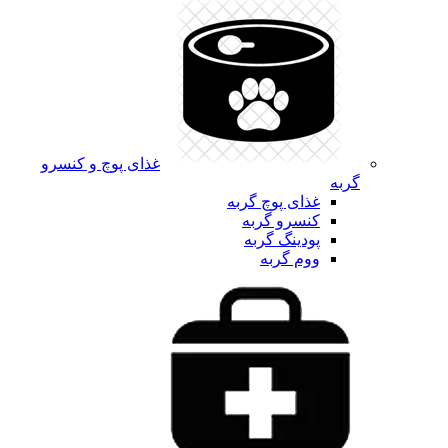
غذای پوچ و کنسرو
گربه
غذای پوچ گربه
کنسرو گربه
پودینگ گربه
ووم گربه