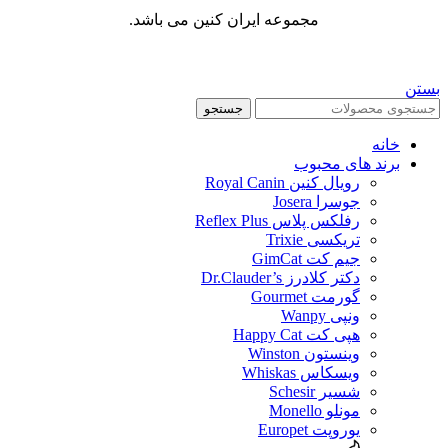
مجموعه ایران کنین می باشد.
بستن
جستجو
خانه
برند های محبوب
رویال کنین Royal Canin
جوسرا Josera
رفلکس پلاس Reflex Plus
تریکسی Trixie
جیم کت GimCat
دکتر کلادرز Dr.Clauder’s
گورمت Gourmet
ونپی Wanpy
هپی کت Happy Cat
وینستون Winston
ویسکاس Whiskas
شسیر Schesir
مونلو Monello
یوروپت Europet