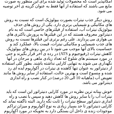
امکانپذیر است که محصولات تولید شده برای این منظور به صورت
مایع می باشند که استفاده از آنها فقط به عنوان گزینه ی آخر توصیه
می شود.
روش دیگر جذب نیترات بصورت بیولوژیک است که نسبت به روش
های مکانیکی و شیمیایی برتری دارد. یکی از روش های حذف
بیولوژیک نیترات آب، استفاده از فیلترهای خاصی است که به نام
دنیتراتور معروف هستند که در این فیلترها به پرورش باکتری های
بی هوازی می پردازند. علی رغم برتری این فیلترها نسبت به روش
های جذب شیمیایی و مکانیکی نیترات، قیمت بالا، عملکرد کند و
حساسیت بالای آنها موجب می شود تا در بین روش های بیولوژیک
کاهش نیترات (رفیوجیوم و ATS) در رده ی آخر قرار بگیرند و حتی
در مورد سیستم های شلوغ که تعداد زیادی ماهی و مرجان در آنها
نگهداری می شوند به تنهایی کارایی نداشته باشند. بطور کلی استفاده
از دنیتراتور به عنوان تنها کاهنده ی نیترات در آکواریوم ایده ای رد
شده و منسوخ است و بهترین حالت، استفاده از سایر روش ها مانند
تعویض آب (ماهیانه 10 الی 20 درصد) در کنار نصب و راه اندازی
دینتراتور می باشد.
خوش بینانه ترین نظریه در مورد کارایی دنیتراتور این است که باید
نیترات آب را با سایر روش ها کاهش دهید و سپس با نصب و راه
اندازی دنیتراتور سطح نیترات را ثابت نگه دارید. البته ناگفته نماند که
کارایی دنیتراتور تا حد بسیار زیادی به نوع آکواریوم و میزان تراکم
موجودات زنده ی داخل آن بستگی دارد به نحویکه در مورد آکواریوم