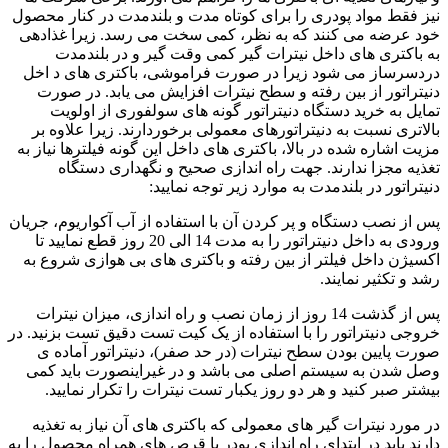
نیز فقط مواد پودری را برای کوتاه مدت و بلندمدت در کنار محصول
خود عرضه می کنند که به نظر، کمی سخت می رسد. زیرا غذادهی
به باکتری های داخل نیترات گیر کمی وقت گیر و در بلندمدت
دردسرساز می شود زیرا در صورت فراموشی، باکتری های د اخل
دنیتراتور از بین رفته و سطح نیترات افزایش می یابد. در صورت
تمایل به خرید دستگاه دنیتراتور گونه های سولفوری از اولویت
بالاتری نسبت به دنیتراتورهای معمولی برخوردارند. زیرا علاوه بر
مزیت اشاره شده در بالا، باکتری های داخل این گونه فیلترها نیاز به
تغذیه مجزا ندارند. جهت راه اندازی صحیح و نگهداری دستگاه
دنیتراتور در بلندمدت به موارد زیر توجه نمایید:
پس از نصب دستگاه و پر کردن آن با استفاده از آب آکواریوم، جریان
ورودی به داخل دنیتراتور را به مدت 14 الی 20 روز قطع نمایید تا
اکسیژن داخل فیلتر از بین رفته و باکتری های بی هوازی شروع به
رشد و تکثیر نمایند.
پس از گذشت 14 روز از زمان نصب و راه اندازی، میزان نیترات
خروجی دنیتراتور را با استفاده از یک کیت تست دقیق تست بزنید. در
صورت پایین بودن سطح نیترات (در حد صفر)، دنیتراتور آماده ی
وصل شدن به سیستم اصلی می باشد و در غیراینصورت باید کمی
بیشتر صبر کنید و هر دو روز یکبار تست نیترات را تکرار نمایید.
در مورد نیترات گیر های معمولی که باکتری های آن نیاز به تغذیه
دارند باید در ابتدای راه اندازی پودر یا قرص های همراه محصول را به