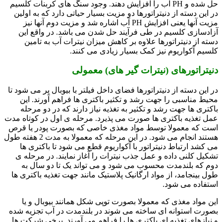
حل شده و PH آب را افزایش دهند. وجود سنگ های کربنات کلسیم
در این دسته از دنیتراتورها دو مزیت بسیار حیاتی دارد که به اولین
مزیت آنها یعنی افزایش PH آب اشاره شد و مزیت دوم آنها نیز
آزادسازی کلسیم در طی فرآیند حل شدن می باشد. در واقع این
دسته از دنیتراتورها علاوه بر کاهش میزان نیترات آب به تامین
کلسیم آکواریوم نیز کمک بسیار زیادی می کنند.
دنیتراتورهای (نیترات گیر های) معمولی
در این دسته از دنیتراتورها فضای داخل فیلتر با بیوبال پر می شود تا
محیط مناسبی را جهت رشد و تکثیر باکتری ها فراهم آورند. این
باکتری ها جهت رشد و تکثیر به تغذیه نیاز دارند که در دو مرحله
عمل تغذیه باکتری ها صورت می پذیرد. مرحله ی اول در کوتاه مدت
است که معمولا توسط مواد مغذی خاصی که بصورت پودر یا قرص
هستند انجام می شود. در این مرحله که معمولا به مدت 2 هفته طول
می کشد ارتباط دنیتراتور با آکواریوم قطع می شود تا باکتری ها
تشکیل کلنی داده و عمل جذب نیترات را آغاز نمایند. در مرحله ی
دوم که بلندمدت محسوب می شود و می تواند یک تا دو سال به
طول بینجامد، از مواد ارگانیک پلاستیک مانند جهت تغذیه باکتری ها
استفاده می شود.
این مواد مغذی که معمولا بصورت توپی شکل همانند بیوبال و یا
بصورت استوانه ای ساخته می شوند در بلندمدت در آب تجزیه شده
و نیازهای تغذیه ای باکتری ها را فراهم می آورند. برخی شرکت ها