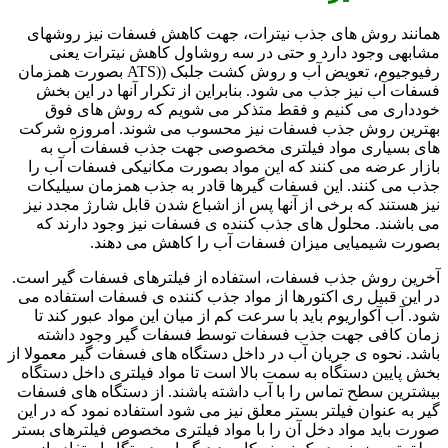
همانند روش های جذب نیترات، جهت کاهش فسفات نیز روشهای
مشابهی وجود دارد و حتی در سه روشاول کاهش نیترات یعنی
رفیوجیوم، تعویض آب و روش کشت جلبک ((ATS بصورت همزمان
فسفات آب نیز جذب می شود. بنابراین از تکرار آنها در این بخش
خودداری می کنیم و فقط متذکر می شویم که روش های فوق
بهترین روش جذب فسفات نیز محسوب می شوند. امروزه شرکت
های بسیاری مواد فیلتری مخصوصی جهت جذب فسفات آب به
بازار عرضه می کنند که این مواد بصورت مکانیکی فسفات آب را
جذب می کنند. این فسفات گیرها قادر به جذب همزمان سیلیکات
نیز هستند که برخی از آنها پس از اشباع شدن قابل شارژ مجدد نیز
می باشند. محلول های جذب کننده ی فسفات نیز وجود دارند که
بصورت شیمیایی میزان فسفات آب را کاهش می دهند.
آخرین روش جذب فسفات، استفاده از فیلترهای فسفات گیر است.
در این قبیل ری اکتورها از مواد جذب کننده ی فسفات استفاده می
شود. آب آکواریوم باید با سرعت کم از میان این مواد عبور کند تا
زمان کافی جهت جذب فسفات توسط فسفات گیر وجود داشته
باشد. نحوه ی جریان آب در داخل دستگاه های فسفات گیر معمولا از
بخش پایین دستگاه به سمت بالا است تا مواد فیلتری داخل دستگاه
بیشترین سطح تماس را با آب داشته باشند. از دستگاه های فسفات
گیر به عنوان فیلتر بستر معلق نیز می شود استفاده نمود که در این
صورت باید مواد دخل آن را با مواد فیلتری مخصوص فیلترهای بستر