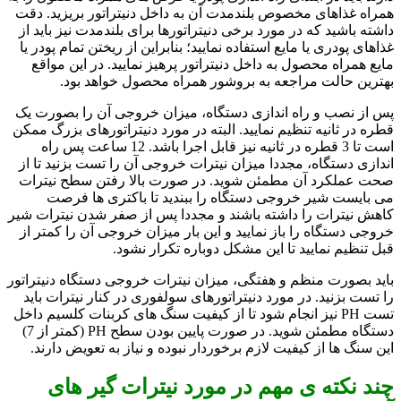
همراه غذاهای مخصوص بلندمدت آن به داخل دنیتراتور بریزید. دقت
داشته باشید که در مورد برخی دنیتراتورها برای بلندمدت نیز باید از
غذاهای پودری یا مایع استفاده نمایید؛ بنابراین از ریختن تمام پودر یا
مایع همراه محصول به داخل دنیتراتور پرهیز نمایید. در این مواقع
بهترین حالت مراجعه به بروشور همراه محصول خواهد بود.
پس از نصب و راه اندازی دستگاه، میزان خروجی آن را بصورت یک
قطره در ثانیه تنظیم نمایید. البته در مورد دنیتراتورهای بزرگ ممکن
است تا 3 قطره در ثانیه نیز قابل اجرا باشد. 12 ساعت پس راه
اندازی دستگاه، مجددا میزان نیترات خروجی آن را تست بزنید تا از
صحت عملکرد آن مطمئن شوید. در صورت بالا رفتن سطح نیترات
می بایست شیر خروجی دستگاه را ببندید تا باکتری ها فرصت
کاهش نیترات را داشته باشند و مجددا پس از صفر شدن نیترات شیر
خروجی دستگاه را باز نمایید و این بار میزان خروجی آن را کمتر از
قبل تنظیم نمایید تا این مشکل دوباره تکرار نشود.
باید بصورت منظم و هفتگی، میزان نیترات خروجی دستگاه دنیتراتور
را تست بزنید. در مورد دنیتراتورهای سولفوری در کنار نیترات باید
تست PH نیز انجام شود تا از کیفیت سنگ های کربنات کلسیم داخل
دستگاه مطمئن شوید. در صورت پایین بودن سطح PH (کمتر از 7)
این سنگ ها از کیفیت لازم برخوردار نبوده و نیاز به تعویض دارند.
چند نکته ی مهم در مورد نیترات گیر های