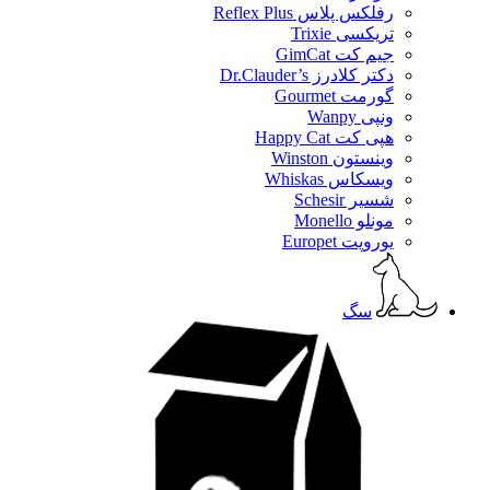
رفلکس پلاس Reflex Plus
تریکسی Trixie
جیم کت GimCat
دکتر کلادرز Dr.Clauder’s
گورمت Gourmet
ونپی Wanpy
هپی کت Happy Cat
وینستون Winston
ویسکاس Whiskas
شسیر Schesir
مونلو Monello
یوروپت Europet
سگ