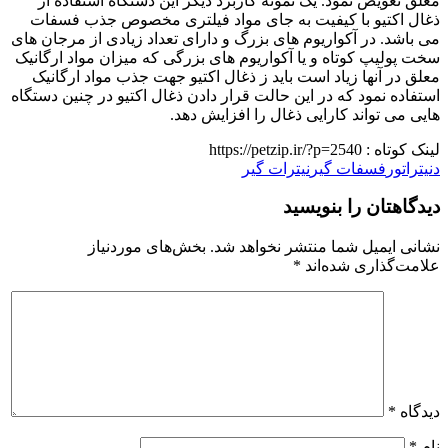
معلق تعویض نمود. یک نمونه کاربرد دیگر این دستگاه استفاده از
ذغال اکتیو با کیفیت به جای مواد فیلتری مخصوص جذب فسفات
می باشد. در آکواریوم های بزرگ و دارای تعداد زیادی از مرجان های
سخت پولیپ کوتاه و یا آکواریوم های بزرگی که میزان مواد ارگانیک
معلق در آنها زیاد است باید ز ذغال اکتیو جهت جذب مواد ارگانیک
استفاده نمود که در این حالت قرار دادن ذغال اکتیو در چنین دستگاه
هایی می تواند کارایی ذغال را افزایش دهد.
لینک کوتاه :
https://petzip.ir/?p=2540
دنیتراتور
فسفات گیر
نیترات گیر
دیدگاهتان را بنویسید
نشانی ایمیل شما منتشر نخواهد شد.
بخش‌های موردنیاز
علامت‌گذاری شده‌اند
*
دیدگاه
*
نام
*