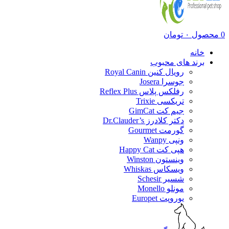
0
محصول
۰
تومان
خانه
برند های محبوب
رویال کنین Royal Canin
جوسرا Josera
رفلکس پلاس Reflex Plus
تریکسی Trixie
جیم کت GimCat
دکتر کلادرز Dr.Clauder’s
گورمت Gourmet
ونپی Wanpy
هپی کت Happy Cat
وینستون Winston
ویسکاس Whiskas
شسیر Schesir
مونلو Monello
یوروپت Europet