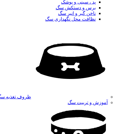
پد ، سینی و پوشک
برس و دستکش سگ
ناخن گیر و انبر سگ
نظافت محل نگهداری سگ
ظروف تغذیه س
آموزش و تربیت سگ