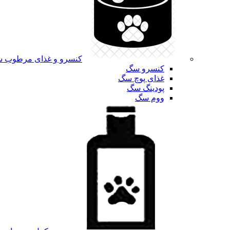
کنسرو و غذای مرطوب 
کنسرو سگ
غذای پوچ سگ
پودینگ سگ
ووم سگ