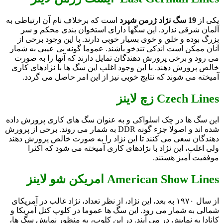
یکی از
19 سگ نژاد ژرمن شپرد
است که برخلاف نام آن ارتباطی به
آلمان شرقی ندارد. این سگها دارای استخوان بندی محکم و سر
بزرگ بوده و خلق و خوی بسیار خوبی دارند. با این وجود برخی از
آنان ممکن است اندکی تندخو باشند. عموما گونه بی عیبی به شمار
می رود و برخی پرورش دهندگان تمایل دارند که آنها را به صورت
خالص پرورش دهند. با این وجود اغلب این سگ ها با نژادهای کاری
آمیخته می شوند که نتایج خوبی نیز از این امر حاصل می گردد.
Czech Lines زچ لاينز
این سگ ها در چک اسلواکی و به عنوان سگ های کاری پرورش داده
شده اند و اصولا جزء گونه DDR به شمار می روند. برخی از پرورش
دهندگان سعی می کنند تا این نژاد را به صورت خالص پرورش دهند
ولی اغلب، این نژاد با نژادهای کاری آمیخته می شود که اکثرا
موفقیت آمیز هستند.
American Show Lines امریکن شو لاینز
از سال ۱۹۷۰ به بعد، این نژاد، از نظر تعداد، نژاد غالب در آمریکای
شمالی به شمار می رود. این سگ ها عموما در کلوپ کنل آمریکا و
کانادا به نمایش در می آیند. در این کلوپ، به منظور نمایش سگ ها،