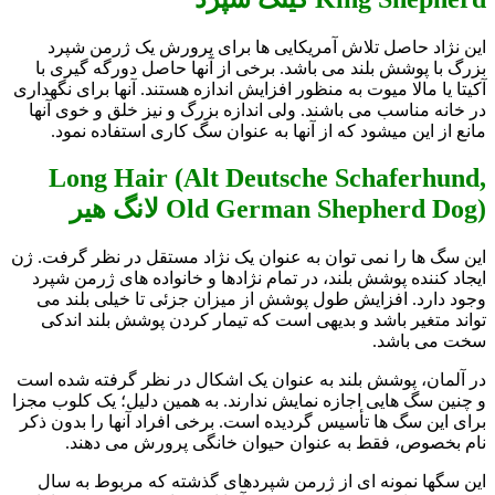
این نژاد حاصل تلاش آمریکایی ها برای پرورش یک ژرمن شپرد
بزرگ با پوشش بلند می باشد. برخی از آنها حاصل دورگه گیری با
آکیتا یا مالا ميوت به منظور افزایش اندازه هستند. آنها برای نگهداری
در خانه مناسب می باشند. ولی اندازه بزرگ و نیز خلق و خوی آنها
مانع از این میشود که از آنها به عنوان سگ کاری استفاده نمود.
Long Hair (Alt Deutsche Schaferhund,
Old German Shepherd Dog) لانگ هیر
این سگ ها را نمی توان به عنوان یک نژاد مستقل در نظر گرفت. ژن
ایجاد کننده پوشش بلند، در تمام نژادها و خانواده های ژرمن شپرد
وجود دارد. افزایش طول پوشش از میزان جزئی تا خیلی بلند می
تواند متغیر باشد و بدیهی است که تیمار کردن پوشش بلند اندکی
سخت می باشد.
در آلمان، پوشش بلند به عنوان یک اشکال در نظر گرفته شده است
و چنین سگ هایی اجازه نمایش ندارند. به همین دلیل؛ یک کلوب مجزا
برای این سگ ها تأسیس گردیده است. برخی افراد آنها را بدون ذکر
نام بخصوص، فقط به عنوان حیوان خانگی پرورش می دهند.
این سگها نمونه ای از ژرمن شپردهای گذشته که مربوط به سال