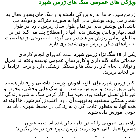
ویژگی های عمومی سگ های ژرمن شپرد
ژرمن شپرد ها ها اندازه بزرگی داشته و از سگ های بسیار فعال به
شمار می روند. پوشش بدنی آنها به صورت متراکم و دولایه می
باشد. این پوشش بدنی در تمام طول سال ریزش دارد. در طول
فصل بهار و پاییز، پوشش بدنی آنها در اصطلاح پف می کند. در این
مقاطع زمانی ریزش مو شدیدتر می گردد. البته برخی نژادها نسبت
به نژادهای دیگر، ریزش موی شدیدتری دارند.
یکی از
19 سگ نژاد ژرمن شپرد
است که برای انجام کارهای
خدماتی مانند گله داری و کاربردهای عمومی توسعه یافته اند. تمایل
و توانایی انجام کار در سگ ها وابستگی ژنتیکی دارد و برخی نژادها از
این لحاظ برترند.
اکثر ژرمن شپرد های بالغ، باهوش، دوست داشتنی و وفادار هستند.
ولی بدون تربیت و آموزش مناسب، أنها سگ هایی وحشی، مخرب و
غیرقابل تحمل خواهند بود. نحوه ساز گار کردن سگ به شیوه زندگی
شما، بستگی مستقیم به تربیت آن دارد. اغلب ژرکم شپرد ها البته نه
همه آنها، به منظور عادت کردن به زندگی در محیط شهری، باید به
خوبی آموزش داده شوند.
راهنمایی عمومی را که در ادامه ذکر شده است به عنوان
دستورالعمل کلی نحوه تربیت ژرمن شپرد خود در نظر بگیرید؛