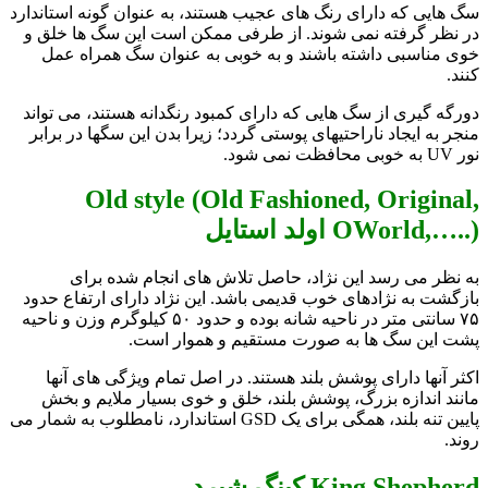
سگ هایی که دارای رنگ های عجیب هستند، به عنوان گونه استاندارد
در نظر گرفته نمی شوند. از طرفی ممکن است این سگ ها خلق و
خوی مناسبی داشته باشند و به خوبی به عنوان سگ همراه عمل
کنند.
دورگه گیری از سگ هایی که دارای کمبود رنگدانه هستند، می تواند
منجر به ایجاد ناراحتیهای پوستی گردد؛ زیرا بدن این سگها در برابر
نور UV به خوبی محافظت نمی شود.
Old style (Old Fashioned, Original,
OWorld,…..) اولد استايل
به نظر می رسد این نژاد، حاصل تلاش های انجام شده برای
بازگشت به نژادهای خوب قدیمی باشد. این نژاد دارای ارتفاع حدود
۷۵ سانتی متر در ناحیه شانه بوده و حدود ۵۰ کیلوگرم وزن و ناحیه
پشت این سگ ها به صورت مستقیم و هموار است.
اکثر آنها دارای پوشش بلند هستند. در اصل تمام ویژگی های آنها
مانند اندازه بزرگ، پوشش بلند، خلق و خوی بسیار ملایم و بخش
پایین تنه بلند، همگی برای یک GSD استاندارد، نامطلوب به شمار می
روند.
King Shepherd کینگ شپرد