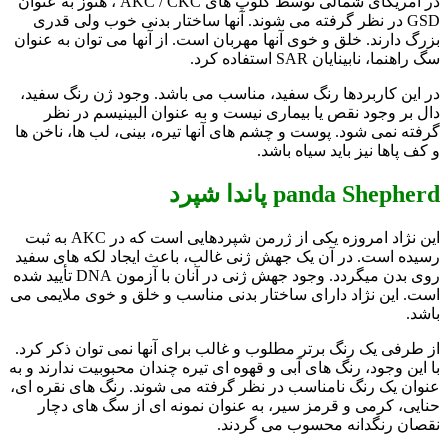
در آمریکای شمالی توسط کلوپ های AKC / CKC ، هنوز به عنوان
GSD در نظر گرفته می شوند. آنها ساختار بدنی خوب ولی قدری
بزرگ دارند. خلق و خوی آنها مهربان است. از آنها می توان به عنوان
سگ راهنما، نابینایان SAR استفاده کرد.
در این کاربردها رنگ سفید، مناسب می باشد. وجود ژن رنگ سفید،
دال بر وجود نقص یا بیماری نیست و به عنوان البینیسم در نظر
گرفته نمی شود. پوست و چشم های آنها تیره، بینی، لب ها، ناخن ها
و کف پاها نیز باید سیاه باشد.
panda Shepherd پاندا شپرد
این نژاد امروزه یکی از ژرمن شپردهایی است که در AKC به ثبت
رسیده است. در آن یک جهش ژنی غالب، باعث ایجاد لکه های سفید
روی بدن میگردد. وجود جهش ژنی در آنان با آزمون DNA تأیید شده
است. این نژاد دارای ساختار بدنی مناسب و خلق و خوی ملایمی می
باشد.
از طرفی یک رنگ برتر مطلوب و غالب برای آنها نمی توان ذکر کرد.
با این وجود، رنگ های آبی و قهوه ای تیره چندان محبوبیت ندارند و به
عنوان یک رنگ نامناسب در نظر گرفته می شوند. رنگ های نقره ای،
حنایی، کرمی و قرمز سیر، به عنوان نمونه ای از سگ های دچار
نقصان رنگدانه محسوب می گردند.