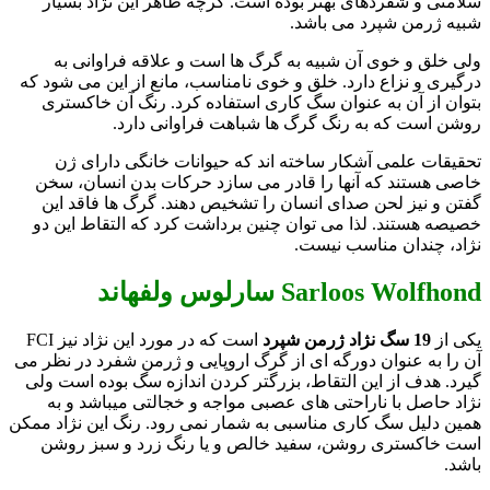
سلامتی و شفردهای بهتر بوده است. گرچه ظاهر این نژاد بسیار
شبیه ژرمن شپرد می باشد.
ولی خلق و خوی آن شبیه به گرگ ها است و علاقه فراوانی به
درگیری و نزاع دارد. خلق و خوی نامناسب، مانع از این می شود که
بتوان از آن به عنوان سگ کاری استفاده کرد. رنگ آن خاکستری
روشن است که به رنگ گرگ ها شباهت فراوانی دارد.
تحقیقات علمی آشکار ساخته اند که حیوانات خانگی دارای ژن
خاصی هستند که آنها را قادر می سازد حرکات بدن انسان، سخن
گفتن و نیز لحن صدای انسان را تشخیص دهند. گرگ ها فاقد این
خصیصه هستند. لذا می توان چنین برداشت کرد که التقاط این دو
نژاد، چندان مناسب نیست.
Sarloos Wolfhond سارلوس ولفهاند
یکی از
19 سگ نژاد ژرمن شپرد
است که در مورد این نژاد نیز FCI
آن را به عنوان دورگه ای از گرگ اروپایی و ژرمن شفرد در نظر می
گیرد. هدف از این التقاط، بزرگتر کردن اندازه سگ بوده است ولی
نژاد حاصل با ناراحتی های عصبی مواجه و خجالتی میباشد و به
همین دلیل سگ کاری مناسبی به شمار نمی رود. رنگ این نژاد ممکن
است خاکستری روشن، سفید خالص و یا رنگ زرد و سبز روشن
باشد.