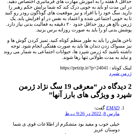
حداقل ۸ هفته را به آموزش مهارت های فرمانبری اختصاص دهید.
در این مدت او باید به خوبی درک کند که شما برایش حکم رهبر را
دارید. سگ خود را با افراد و نیز موقعیت های گوناگون رودر رو کنید
تا به خوبی اجتماعی شده و اعتماد به نفس در او افزایش یابد. یک
ژرمن بالغ هر روز حداقل حدود ۲۰ دقیقه به فعالیت بدنی نیاز دارد.
پوشش بدنی او را باید به صورت روزانه برس بزنید.
ناخن هایش را باید به طور منظم کوتاه کنید. تمیز کردن گوش ها و
نیز مسواک زدن دندان ها باید به صورت هفتگی انجام شود. توجه
داشته باشید که ژرمن شپرد ها، حیوانات اجتماعی به شمار می روند
و نباید به مدت طولانی تنها رها شوند.
لینک کوتاه :
https://petzip.ir/?p=24041
ژرمن شپرد
2 دیدگاه در “
معرفی 19 سگ نژاد ژرمن
شپرد و ویژگی های بارز آنها
”
EMAD
گفت:
مارس 8, 2022 در 9:26 ب.ظ
خیلی خوب و مفید بود متشکرم از اطلاعات قوی ی شما
دوستان عزیز