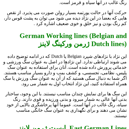
رنگ غالب در آنها سیاه و قرمز است.
حرکت آنها در حالت یورتمه بسیار رولن صورت می پذیرد. از نقص
هایی که بعضا در این نژاد دیده می شود می توان به پشت قوس دار،
کم رنگ بودن و نیز خلق و خوی ضعیف اشاره کرد .
German Working lines (Belgian and
Dutch lines) ژرمن ورکينگ لاينز
این نژاد با نژادهای شپرد Belgian يا Dutch که در ادامه توضیح داده
می شوند ارتباطی ندارد. این نژادها در اصل به عنوان سگ ورزشی و
خدماتی پرورش داده شده است. آنان برای استفاده به عنوان سگ
پلیس، نظامی، تجسسی، و کشف بمب و دارو بسیار مناسب هستند.
اگر شما به دنبال سگی هستید که از آن به عنوان سگ ورزش یا سگ
همراه استفاده کنید، این نژاد انتخاب اول به شمار می رود.
این سگ ها برای نمایش چندان مناسب نیستند. با این وجود، ساختار
بدنی آنها عالی به شمار میرود و بدنی ورزیده و قوی دارند. رنگ
سیاه، رنگ غالب در آنها است. عموما آنها پرخاشگری بالایی از خود
نشان می دهند و برای نگهداری به عنوان سگ خانگی مناسب
نیستند.
East German Lines ایست ژرمن لاينز