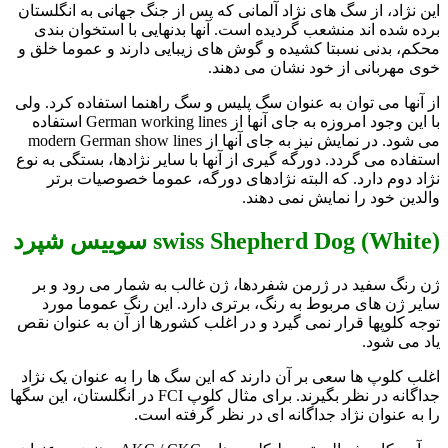
این نژاد، از سگ های نژاد آلمانی که پس از جنگ جهانی به انگلستان
برده شده اند منشعب گردیده است. آنها بدنهایی با استخوان بندی
محکم، بدنی نسبتا کشیده و گوش های زیبایی دارند و عموما خلق و
خوی مهربانی از خود نشان می دهند.
از آنها می توان به عنوان سگ پلیس و سگ راهنما استفاده کرد. ولی
با این وجود امروزه به جای آنها از German working lines استفاده
می شود. در نمایش نیز به جای آنها از modern German show lines
استفاده می گردد. دورگه گیری از آنها با سایر نژادها، بستگی به نوع
نژاد دوم دارد. که البته نژادهای دورگه، عموما خصوصیات برتر
والدین خود را نمایش نمی دهند.
swiss Shepherd Dog (White) سوییس شپرد
ژن رنگ سفید در ژرمن شفردها، ژن غالب به شمار می رود و بر
سایر ژن های مربوط به رنگ، برتری دارد. این رنگ عموما مورد
توجه کلوپها قرار نمی گیرد و در اغلب کشورها از آن به عنوان نقص
یاد می شود.
اغلب کلوپ ها سعی بر آن دارند که این سگ ها را به عنوان یک نژاد
جداگانه در نظر بگیرند. برای مثال کلوپ FCI در انگلستان، این سگها
را به عنوان نژاد جداگانه ای در نظر گرفته است.