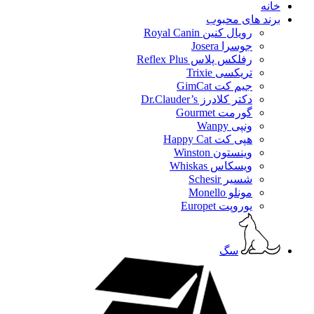
خانه
برند های محبوب
رویال کنین Royal Canin
جوسرا Josera
رفلکس پلاس Reflex Plus
تریکسی Trixie
جیم کت GimCat
دکتر کلادرز Dr.Clauder’s
گورمت Gourmet
ونپی Wanpy
هپی کت Happy Cat
وینستون Winston
ویسکاس Whiskas
شسیر Schesir
مونلو Monello
یوروپت Europet
سگ