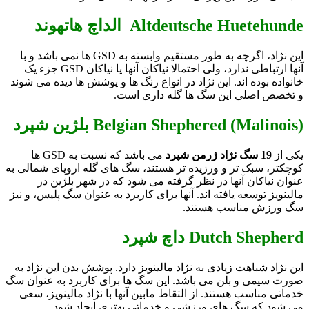
Altdeutsche Huetehunde الداچ هاتهوند
این نژاد، اگرچه به طور مستقیم وابسته به GSD ها نمی باشد و با
آنها ارتباطی ندارد، ولی احتمالا نیاکان آنها یا نیاکان GSD جزء یک
خانواده بوده اند. این نژاد در انواع رنگ ها و پوشش ها دیده می شوند
و تخصص اصلی این سگ ها گله داری است.
Belgian Shephered (Malinois) بلژین شپرد
یکی از
19 سگ نژاد ژرمن شپرد
می باشد که نسبت به GSD ها
کوچکتر، سبک تر و ورزیده تر هستند، سگ های گله اروپای شمالی به
عنوان نیاکان آنها در نظر گرفته می شود که در شهر بلژین در
مالینویز توسعه یافته اند. آنها برای کاربرد به عنوان سگ پلیس، و نیز
سگ ورزش مناسب هستند.
Dutch Shepherd داچ شپرد
این نژاد شباهت زیادی به نژاد مالینویز دارد. پوشش بدن این نژاد به
صورت سیمی و بلن می باشد. این سگ ها برای کاربرد به عنوان سگ
خدماتی مناسب هستند. از التقاط مابین آنها با نژاد مالینویز، سعی
می شود که سگ های ورزشی و خدماتی بهتری ایجاد شود.