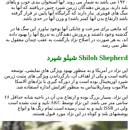
۱۹۲۰ می باشد به شمار می روند. آنها استخوان بندی خوب و پاهای
بلند دارند. پرورش دهندگان ژرمن شپرد چنین دریافتند که آنها به
سگ های قویتری نیاز دارند که گرانیگاه آنها پایین تر قرار گرفته
باشد (ارتفاع بدن آنها کمتر باشد) و وزن آنها در حدی باشد.
که مانعی برای سرعت و چابکی آنها بوجود نیاورد. این سگ ها در
گذشته وجود داشتند و پرورش دهندگان به تدریج آنها را بهبود داده
اند، به هر صورت در اصلاح نژاد بازگشت به عقب چندان معقول به
نظر نمی رسد.
Shiloh Shepherd شيلو شپرد
این نژاد در آمریکا و به منظور بهبود ویژگی های نمایشی، توسعه
یافته است و یکی از اهداف آن، بازگرداندن ویژگی های مثبت ژرمن
شپرد اوریجینال بوده است و از دورگه گیری با نژادهای آلاسکا
مالاموت وسارپلانیناس به منظور افزایش اندازه استفاده شد.
این نژاد، بسیار بزرگ بوده و ارتفاع بدن آن در ناحیه شانه حداقل ۶۶
سانتی متر می باشد. این نژاد توسط AKC تایید و ثبت نشده است
ولی در ISSR تایید و به ثبت رسیده است تمام رنگ ها و انواع
پوششهای بلند و کوتاه در این نژاد مورد قبول هستند.