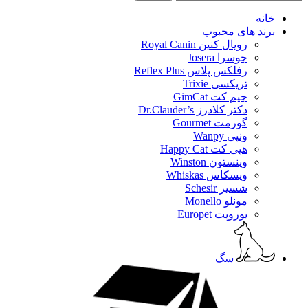
خانه
برند های محبوب
رویال کنین Royal Canin
جوسرا Josera
رفلکس پلاس Reflex Plus
تریکسی Trixie
جیم کت GimCat
دکتر کلادرز Dr.Clauder’s
گورمت Gourmet
ونپی Wanpy
هپی کت Happy Cat
وینستون Winston
ویسکاس Whiskas
شسیر Schesir
مونلو Monello
یوروپت Europet
سگ