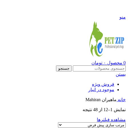
09108290600
منو
0
محصول
۰
تومان
جستجو
بستن
فروش ویژه
موجود در انبار
خانه
ماهیران Mahiran
نمایش 1–12 از 48 نتیجه
مشاهده فیلترها