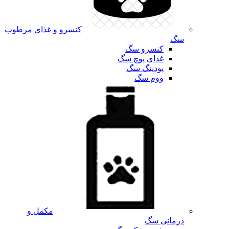
کنسرو و غذای مرطوب
سگ
کنسرو سگ
غذای پوچ سگ
پودینگ سگ
ووم سگ
مکمل و
درمانی سگ