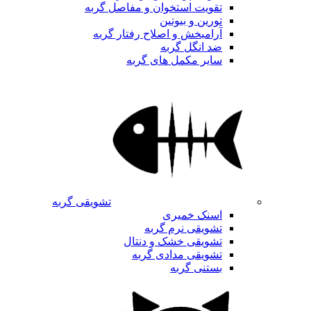
تقویت استخوان و مفاصل گربه
تورین و بیوتین
آرامبخش و اصلاح رفتار گربه
ضد انگل گربه
سایر مکمل های گربه
تشویقی گربه
اسنک خمیری
تشویقی نرم گربه
تشویقی خشک و دنتال
تشویقی مدادی گربه
بستنی گربه