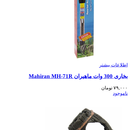
اطلاعات بیشتر
بخاری 300 وات ماهیران Mahiran MH-71R
۷۹,۰۰۰
تومان
ناموجود