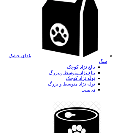
غذای خشک
سگ
بالغ نژاد کوچک
بالغ نژاد متوسط و بزرگ
توله نژاد کوچک
توله نژاد متوسط و بزرگ
درمانی