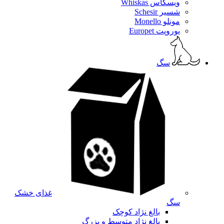
ویسکاس Whiskas
شسیر Schesir
مونلو Monello
یوروپت Europet
سگ
غذای خشک
سگ
بالغ نژاد کوچک
بالغ نژاد متوسط و بزرگ