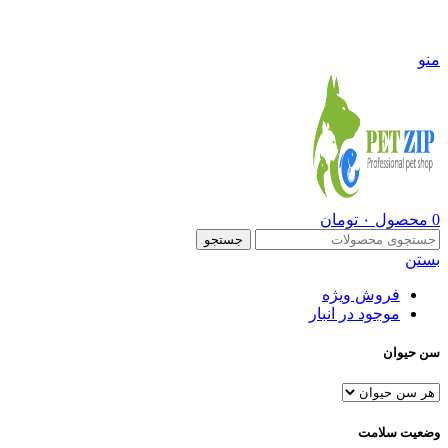
09108290600
منو
0
محصول
۰
تومان
جستجو
بستن
فروش ویژه
موجود در انبار
سن حیوان
وضعیت سلامت