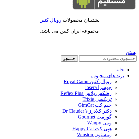
پشتیبان محصولات
رویال کنین
مجموعه ایران کنین می باشد.
بستن
جستجو
خانه
برند های محبوب
رویال کنین Royal Canin
جوسرا Josera
رفلکس پلاس Reflex Plus
تریکسی Trixie
جیم کت GimCat
دکتر کلادرز Dr.Clauder’s
گورمت Gourmet
ونپی Wanpy
هپی کت Happy Cat
وینستون Winston