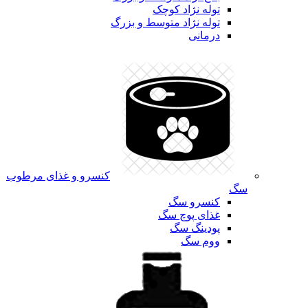
توله نژاد کوچک
توله نژاد متوسط و بزرگ
درمانی
کنسرو و غذای مرطوب
سگ
کنسرو سگ
غذای پوچ سگ
پودینگ سگ
ووم سگ