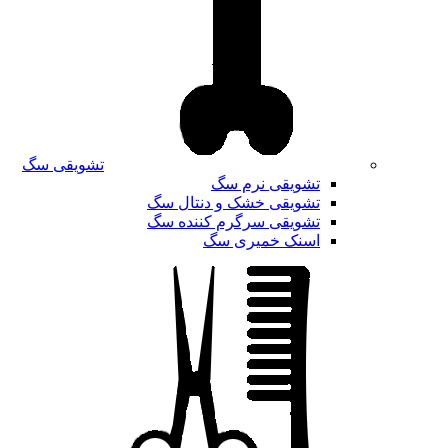
تشویقی سگ
تشویقی نرم سگ
تشویقی خشک و دنتال سگ
تشویقی سرگرم کننده سگ
اسنک خمیری سگ