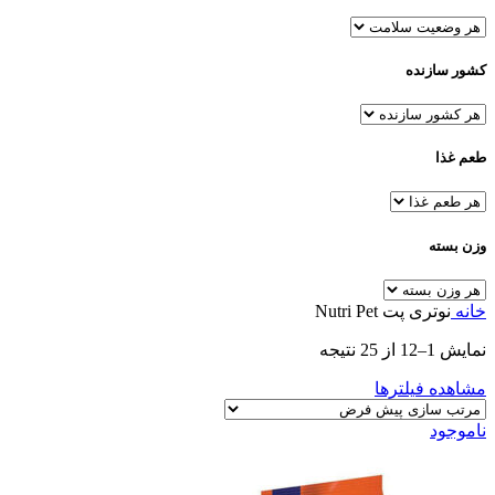
کشور سازنده
طعم غذا
وزن بسته
خانه
نوتری پت Nutri Pet
نمایش 1–12 از 25 نتیجه
مشاهده فیلترها
ناموجود