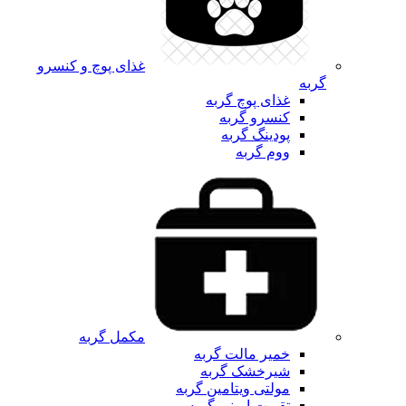
غذای پوچ و کنسرو
گربه
غذای پوچ گربه
کنسرو گربه
پودینگ گربه
ووم گربه
مکمل گربه
خمیر مالت گربه
شیرخشک گربه
مولتی ویتامین گربه
تقویت ایمنی گربه