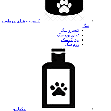
کنسرو و غذای مرطوب
سگ
کنسرو سگ
غذای پوچ سگ
پودینگ سگ
ووم سگ
مکمل و