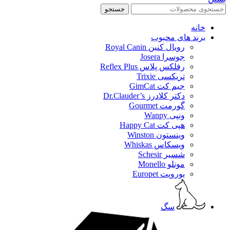
جستجو
خانه
برند های محبوب
رویال کنین Royal Canin
جوسرا Josera
رفلکس پلاس Reflex Plus
تریکسی Trixie
جیم کت GimCat
دکتر کلادرز Dr.Clauder’s
گورمت Gourmet
ونپی Wanpy
هپی کت Happy Cat
وینستون Winston
ویسکاس Whiskas
شسیر Schesir
مونلو Monello
یوروپت Europet
سگ