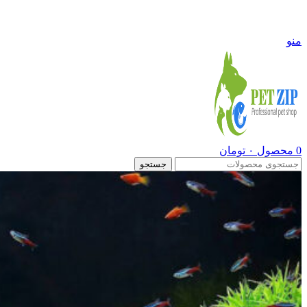
09108290600
منو
0
محصول
۰
تومان
جستجو