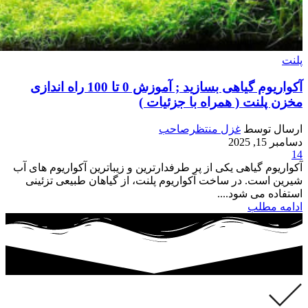
پلنت
آکواریوم گیاهی بسازید ; آموزش 0 تا 100 راه اندازی
مخزن پلنت ( همراه با جزئیات )
ارسال توسط
غزل منتظرصاحب
دسامبر 15, 2025
14
آکواریوم گیاهی یکی از پر طرفدارترین و زیباترین آکواریوم های آب
شیرین است. در ساخت آکواریوم پلنت، از گیاهان طبیعی تزئینی
استفاده می شود....
ادامه مطلب