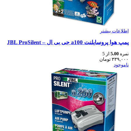
اطلاعات بیشتر
پمپ هوا پروسایلنت a100 جی بی ال – JBL ProSilent
نمره
5.00
از 5
۳۳۹,۰۰۰
تومان
ناموجود