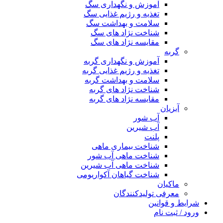
آموزش و نگهداری سگ
تغذیه و رژیم غذایی سگ
سلامت و بهداشت سگ
شناخت نژاد های سگ
مقایسه نژاد های سگ
گربه
آموزش و نگهداری گربه
تغذیه و رژیم غذایی گربه
سلامت و بهداشت گربه
شناخت نژاد های گربه
مقایسه نژاد های گربه
آبزیان
آب شور
آب شیرین
پلنت
شناخت بیماری ماهی
شناخت ماهی آب شور
شناخت ماهی آب شیرین
شناخت گیاهان آکواریومی
ماکیان
معرفی تولیدکنندگان
شرایط و قوانین
ورود / ثبت نام