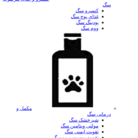
سگ
کنسرو سگ
غذای پوچ سگ
پودینگ سگ
ووم سگ
مکمل و
درمانی سگ
شیرخشک سگ
مولتی ویتامین سگ
تقویت ایمنی سگ
تقویت پوست و مو سگ