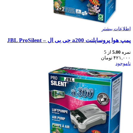
اطلاعات بیشتر
پمپ هوا پروسایلنت a200 جی بی ال – JBL ProSilent
نمره
5.00
از 5
۴۲۱,۰۰۰
تومان
ناموجود