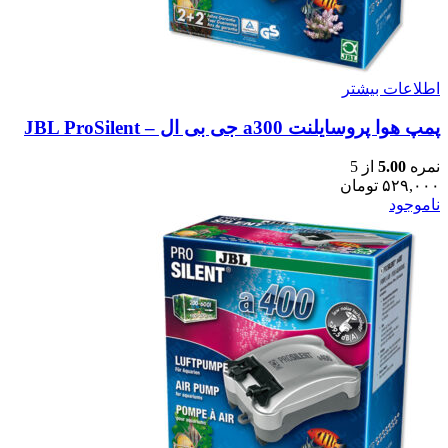
اطلاعات بیشتر
پمپ هوا پروسایلنت a300 جی بی ال – JBL ProSilent
نمره
5.00
از 5
۵۲۹,۰۰۰
تومان
ناموجود