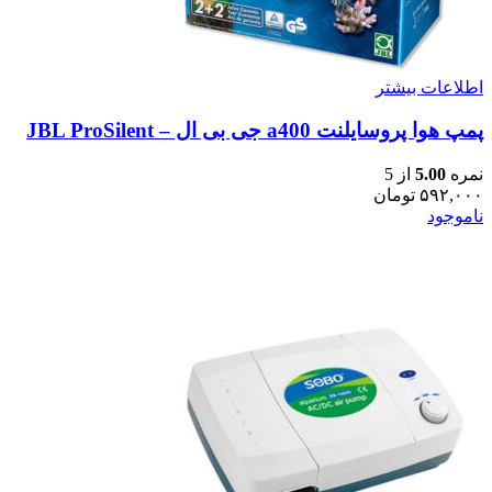
اطلاعات بیشتر
پمپ هوا پروسایلنت a400 جی بی ال – JBL ProSilent
نمره
5.00
از 5
۵۹۲,۰۰۰
تومان
ناموجود