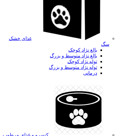
غذای خشک
سگ
بالغ نژاد کوچک
بالغ نژاد متوسط و بزرگ
توله نژاد کوچک
توله نژاد متوسط و بزرگ
درمانی
کنسرو و غذای مرطوب