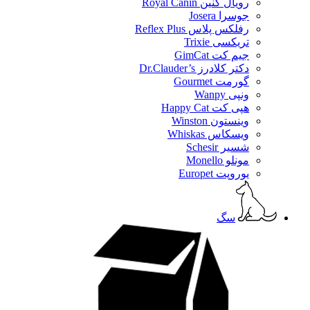
رویال کنین Royal Canin
جوسرا Josera
رفلکس پلاس Reflex Plus
تریکسی Trixie
جیم کت GimCat
دکتر کلادرز Dr.Clauder’s
گورمت Gourmet
ونپی Wanpy
هپی کت Happy Cat
وینستون Winston
ویسکاس Whiskas
شسیر Schesir
مونلو Monello
یوروپت Europet
سگ