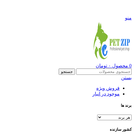
09108290600
منو
0
محصول
۰
تومان
جستجو
بستن
فروش ویژه
موجود در انبار
برند ها
کشور سازنده