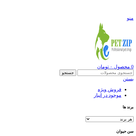
09108290600
منو
0
محصول
۰
تومان
جستجو
بستن
فروش ویژه
موجود در انبار
برند ها
سن حیوان