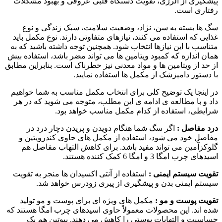
پیشگیری از آلرژی، تقویت دستگاه قلبی عروقی و بهبود مشکلات
رفتاری است.
سگ ها بسته به سن، نژاد، وضعیت سلامت، سبک زندگی و نوع
غذایی که استفاده می کنند، نیازهای متفاوتی دارند. نوع مکمل باید
متناسب با این نیازها انتخاب شود. همچنین توجه داشته باشید که به
همان اندازه که کمبود ویتامین ها می تواند مضر باشد، استفاده بیش
از حد از ویتامین ها و مواد معدنی نیز خطرناک است. بنابراین مطابق
با دستور دامپزشک از مکمل ها استفاده نمایید.
در اینجا یک توضیح کلی برای انتخاب مکمل مناسب به شما خواهیم
داد و با مطالعه ی ادامه ی این مطلب، متوجه می شوید که در هر
شرایطی، استفاده از کدام مکمل مناسب خواهد بود.
درد مفاصل :
اگر سگ شما هنگام دویدن و پریدن دچار درد در
مفاصل خود می شود، استفاده از مکمل های حاوی کندرویتین و
گلوکزآمین می تواند مفید باشد. برای کاهش التهاب مفاصل هم
اسیدهای چرب امگا 3 و امگا 6 کمک کننده هستند.
تقویت سیستم ایمنی :
استفاده از آنتی اکسیدان ها منجر به تقویت
سیستم ایمنی بدن و پیشگیری از پیری زودرس خواهد شد.
تقویت پوست و مو :
مکمل های ویژه ای برای پوست و مو تولید
شده اند. این محصولات معمولاً حاوی اسیدهای چرب امگا هستند که
حساسیت و التهابات پوستی را کاهش می دهند. بیوتین هم یک