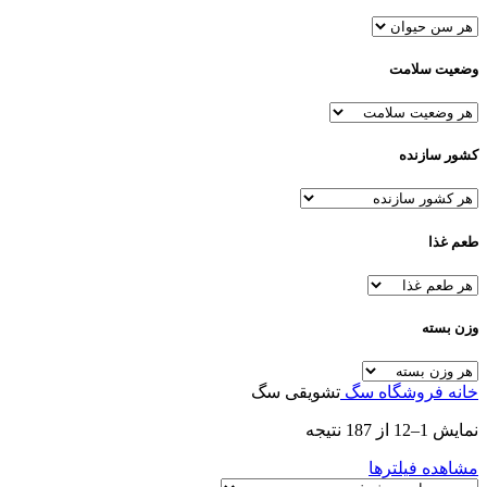
وضعیت سلامت
کشور سازنده
طعم غذا
وزن بسته
خانه
فروشگاه
سگ
تشویقی سگ
نمایش 1–12 از 187 نتیجه
مشاهده فیلترها