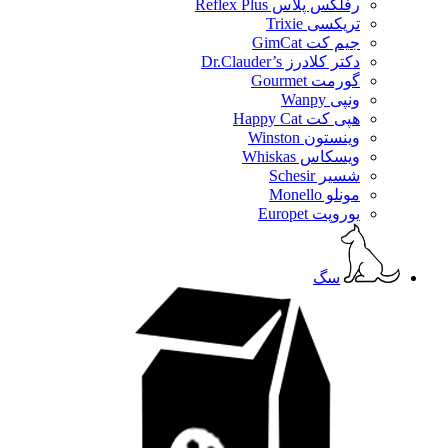
رفلکس پلاس Reflex Plus
تریکسی Trixie
جیم کت GimCat
دکتر کلادرز Dr.Clauder’s
گورمت Gourmet
ونپی Wanpy
هپی کت Happy Cat
وینستون Winston
ویسکاس Whiskas
شسیر Schesir
مونلو Monello
یوروپت Europet
سگ