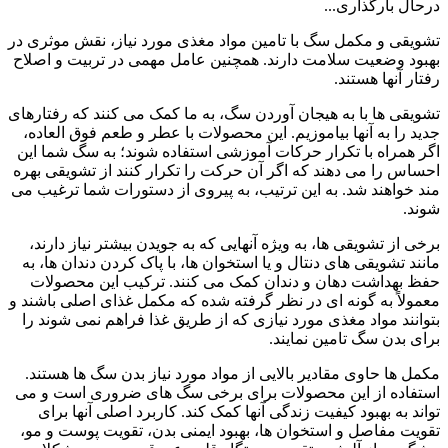
درحال بارگذاری...
تشویقی و مکمل سگ با تامین مواد مغذی مورد نیاز، نقش موثری در
بهبود وضعیت سلامت دارند. همچنین عامل مهمی در تربیت و اصلاح
رفتار آنها هستند.
تشویقی ها با به هیجان آوردن سگ، به ما کمک می کنند که رفتارهای
جدید را به آنها بیاموزیم. این محصولات با عطر و طعم فوق العاده،
اگر همراه با تکرار حرکات آموزشی استفاده شوند؛ به سگ شما این
احساس را می دهند که اگر آن حرکت را تکرار کنند از تشویقی بهره
مند خواهند شد. به این ترتیب، به پیروی از دستورات شما ترغیب می
شوند.
برخی از تشویقی ها، به ویژه آنهایی که به جویدن بیشتر نیاز دارند،
مانند تشویقی های دنتال و یا استخوان ها، با پاک کردن دندان ها، به
حفظ بهداشت دهان و دندان کمک می کنند. ترکیب این محصولات
معمولاً به گونه ای در نظر گرفته شده که مکمل غذای اصلی باشند و
بتوانند مواد مغذی مورد نیازی که از طریق غذا فراهم نمی شوند را
برای بدن سگ تامین نمایند.
مکمل ها حاوی مقادیر بالایی از مواد مورد نیاز بدن سگ ها هستند.
استفاده از این محصولات برای برخی سگ های ضروری است و می
تواند به بهبود کیفیت زندگی آنها کمک کند. کاربرد اصلی آنها برای
تقویت مفاصل و استخوان ها، بهبود ایمنی بدن، تقویت پوست و مو،