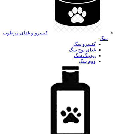
کنسرو و غذای مرطوب
سگ
کنسرو سگ
غذای پوچ سگ
پودینگ سگ
ووم سگ