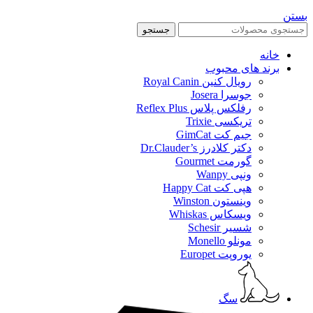
بستن
جستجو
خانه
برند های محبوب
رویال کنین Royal Canin
جوسرا Josera
رفلکس پلاس Reflex Plus
تریکسی Trixie
جیم کت GimCat
دکتر کلادرز Dr.Clauder’s
گورمت Gourmet
ونپی Wanpy
هپی کت Happy Cat
وینستون Winston
ویسکاس Whiskas
شسیر Schesir
مونلو Monello
یوروپت Europet
سگ