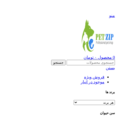
09108290600
منو
0
محصول
۰
تومان
جستجو
بستن
فروش ویژه
موجود در انبار
برند ها
سن حیوان