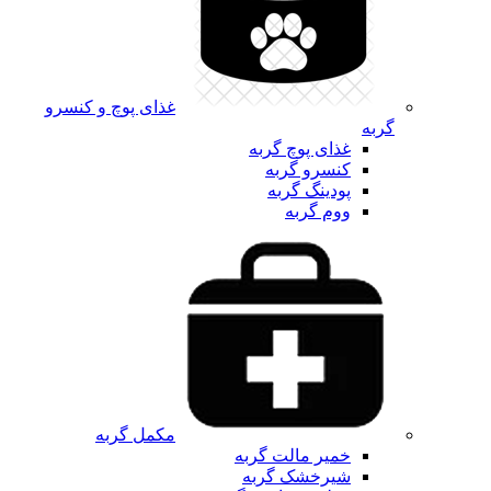
غذای پوچ و کنسرو
گربه
غذای پوچ گربه
کنسرو گربه
پودینگ گربه
ووم گربه
مکمل گربه
خمیر مالت گربه
شیرخشک گربه