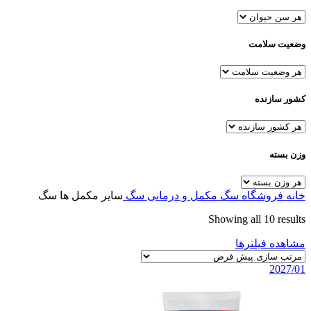
وضعیت سلامت
کشور سازنده
وزن بسته
خانه
فروشگاه
سگ
مکمل و درمانی سگ
سایر مکمل ها سگ
Showing all 10 results
مشاهده فیلترها
2027/01