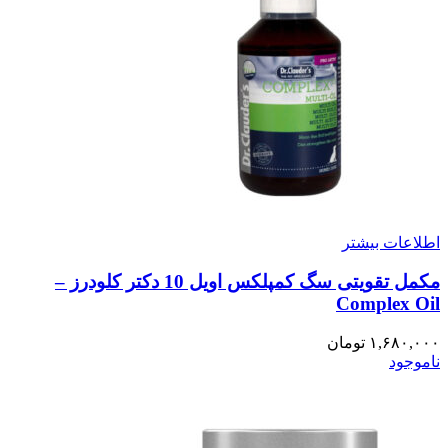
اطلاعات بیشتر
مکمل تقویتی سگ کمپلکس اویل 10 دکتر کلودرز –
Complex Oil
۱,۶۸۰,۰۰۰
تومان
ناموجود