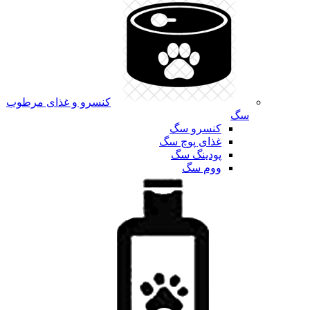
کنسرو و غذای مرطوب
سگ
کنسرو سگ
غذای پوچ سگ
پودینگ سگ
ووم سگ