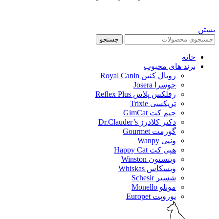
بستن
جستجو
خانه
برند های محبوب
رویال کنین Royal Canin
جوسرا Josera
رفلکس پلاس Reflex Plus
تریکسی Trixie
جیم کت GimCat
دکتر کلادرز Dr.Clauder’s
گورمت Gourmet
ونپی Wanpy
هپی کت Happy Cat
وینستون Winston
ویسکاس Whiskas
شسیر Schesir
مونلو Monello
یوروپت Europet