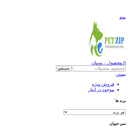
09108290600
منو
0
محصول
۰
تومان
جستجو
بستن
فروش ویژه
موجود در انبار
برند ها
سن حیوان