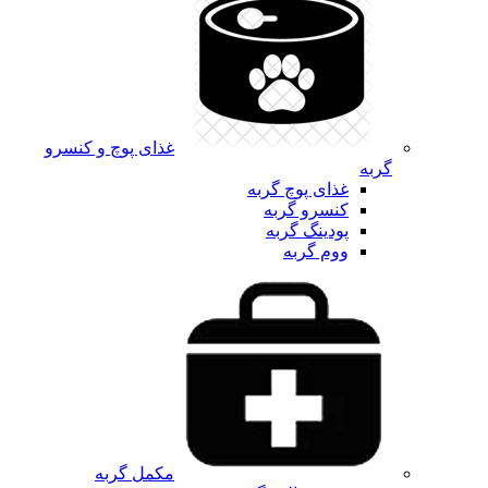
غذای پوچ و کنسرو
گربه
غذای پوچ گربه
کنسرو گربه
پودینگ گربه
ووم گربه
مکمل گربه