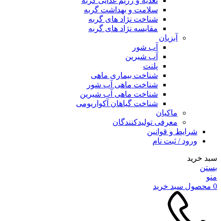
تغذیه و رژیم غذایی گربه
سلامت و بهداشت گربه
شناخت نژاد های گربه
مقایسه نژاد های گربه
آبزیان
آب شور
آب شیرین
پلنت
شناخت بیماری ماهی
شناخت ماهی آب شور
شناخت ماهی آب شیرین
شناخت گیاهان آکواریومی
ماکیان
معرفی تولیدکنندگان
شرایط و قوانین
ورود / ثبت نام
سبد خرید
بستن
منو
0
محصول
سبد خرید