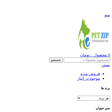
09108290600
منو
0
محصول
۰
تومان
جستجو
بستن
فروش ویژه
موجود در انبار
برند ها
سن حیوان