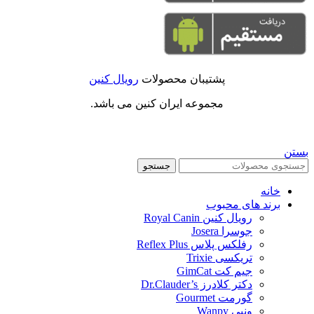
پشتیبان محصولات
رویال کنین
مجموعه ایران کنین می باشد.
بستن
جستجو
خانه
برند های محبوب
رویال کنین Royal Canin
جوسرا Josera
رفلکس پلاس Reflex Plus
تریکسی Trixie
جیم کت GimCat
دکتر کلادرز Dr.Clauder’s
گورمت Gourmet
ونپی Wanpy