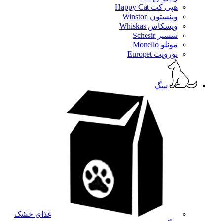
هپی کت Happy Cat
وینستون Winston
ویسکاس Whiskas
شسیر Schesir
مونلو Monello
یوروپت Europet
سگ
غذای خشک