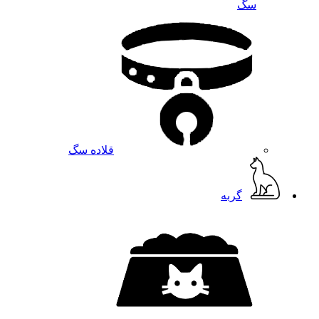
سگ
قلاده سگ
گربه