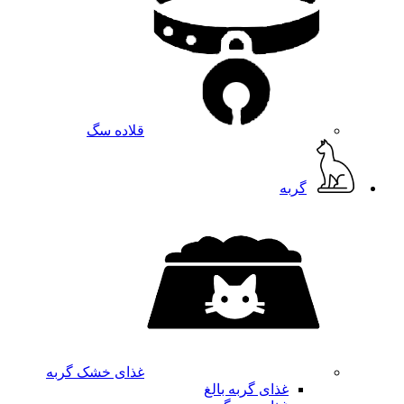
قلاده سگ
گربه
غذای خشک گربه
غذای گربه بالغ