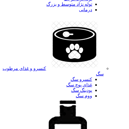
توله نژاد متوسط و بزرگ
درمانی
کنسرو و غذای مرطوب
سگ
کنسرو سگ
غذای پوچ سگ
پودینگ سگ
ووم سگ