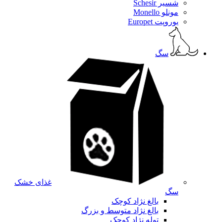
شسیر Schesir
مونلو Monello
یوروپت Europet
سگ
غذای خشک
سگ
بالغ نژاد کوچک
بالغ نژاد متوسط و بزرگ
توله نژاد کوچک