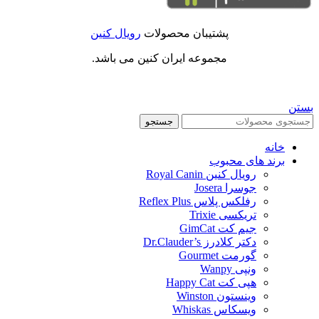
پشتیبان محصولات
رویال کنین
مجموعه ایران کنین می باشد.
بستن
جستجو
خانه
برند های محبوب
رویال کنین Royal Canin
جوسرا Josera
رفلکس پلاس Reflex Plus
تریکسی Trixie
جیم کت GimCat
دکتر کلادرز Dr.Clauder’s
گورمت Gourmet
ونپی Wanpy
هپی کت Happy Cat
وینستون Winston
ویسکاس Whiskas