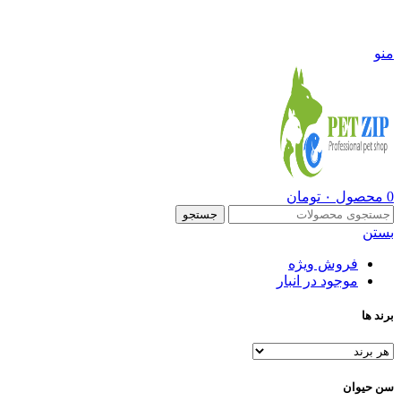
09108290600
منو
0
محصول
۰
تومان
جستجو
بستن
فروش ویژه
موجود در انبار
برند ها
سن حیوان