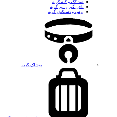
ضد کک و کنه گربه
ناخن گیر و انبر گربه
برس و دستکش گربه
پوشاک گربه