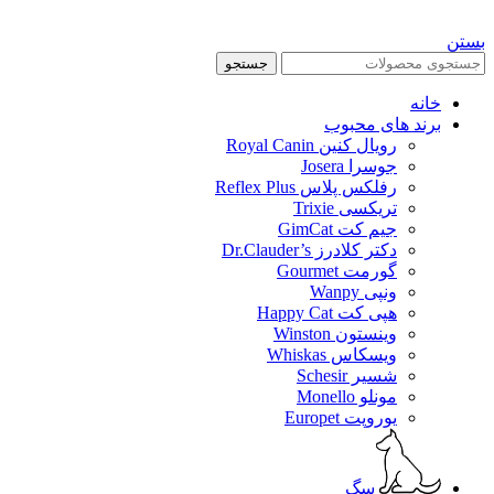
بستن
جستجو
خانه
برند های محبوب
رویال کنین Royal Canin
جوسرا Josera
رفلکس پلاس Reflex Plus
تریکسی Trixie
جیم کت GimCat
دکتر کلادرز Dr.Clauder’s
گورمت Gourmet
ونپی Wanpy
هپی کت Happy Cat
وینستون Winston
ویسکاس Whiskas
شسیر Schesir
مونلو Monello
یوروپت Europet
سگ