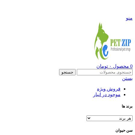
09108290600
منو
0
محصول
۰
تومان
جستجو
بستن
فروش ویژه
موجود در انبار
برند ها
سن حیوان