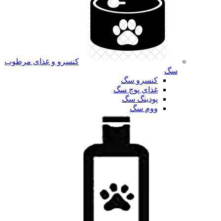
کنسرو و غذای مرطوب
سگ
کنسرو سگ
غذای پوچ سگ
پودینگ سگ
ووم سگ