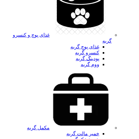
غذای پوچ و کنسرو
گربه
غذای پوچ گربه
کنسرو گربه
پودینگ گربه
ووم گربه
مکمل گربه
خمیر مالت گربه