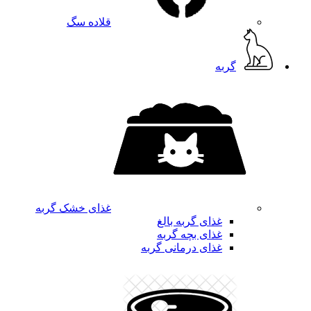
قلاده سگ
گربه
غذای خشک گربه
غذای گربه بالغ
غذای بچه گربه
غذای درمانی گربه