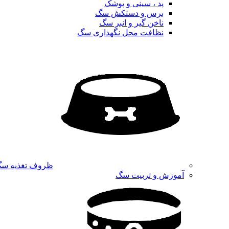
پد ، سینی و پوشک
برس و دستکش سگ
ناخن گیر و انبر سگ
نظافت محل نگهداری سگ
ظروف تغذیه س
آموزش و تربیت سگ