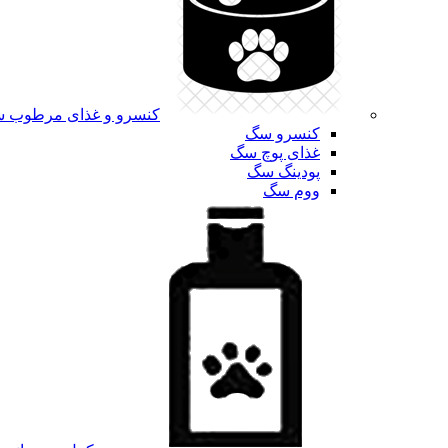
کنسرو و غذای مرطوب 
کنسرو سگ
غذای پوچ سگ
پودینگ سگ
ووم سگ