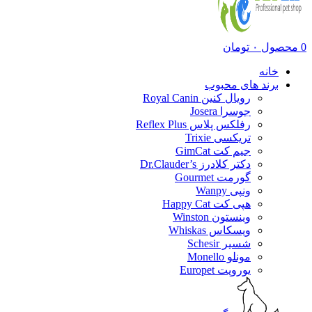
0
محصول
۰
تومان
خانه
برند های محبوب
رویال کنین Royal Canin
جوسرا Josera
رفلکس پلاس Reflex Plus
تریکسی Trixie
جیم کت GimCat
دکتر کلادرز Dr.Clauder’s
گورمت Gourmet
ونپی Wanpy
هپی کت Happy Cat
وینستون Winston
ویسکاس Whiskas
شسیر Schesir
مونلو Monello
یوروپت Europet