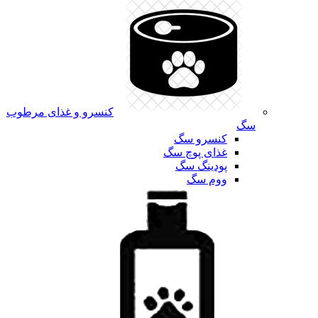
کنسرو و غذای مرطوب
سگ
کنسرو سگ
غذای پوچ سگ
پودینگ سگ
ووم سگ