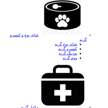
غذای پوچ و کنسرو
گربه
غذای پوچ گربه
کنسرو گربه
پودینگ گربه
ووم گربه
مکمل گربه