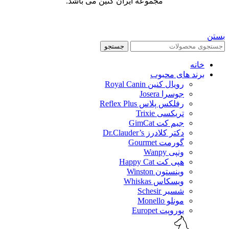
مجموعه ایران کنین می باشد.
بستن
جستجو
خانه
برند های محبوب
رویال کنین Royal Canin
جوسرا Josera
رفلکس پلاس Reflex Plus
تریکسی Trixie
جیم کت GimCat
دکتر کلادرز Dr.Clauder’s
گورمت Gourmet
ونپی Wanpy
هپی کت Happy Cat
وینستون Winston
ویسکاس Whiskas
شسیر Schesir
مونلو Monello
یوروپت Europet