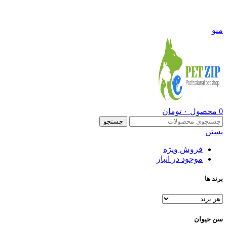
09108290600
منو
0
محصول
۰
تومان
جستجو
بستن
فروش ویژه
موجود در انبار
برند ها
سن حیوان