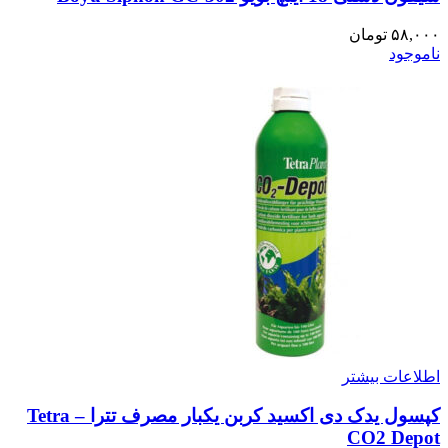
۵۸,۰۰۰
تومان
ناموجود
اطلاعات بیشتر
کپسول یدک دی اکسید کربن یکبار مصرف تترا – Tetra
CO2 Depot