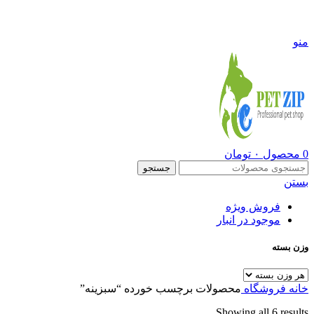
09108290600
منو
0
محصول
۰
تومان
جستجو
بستن
فروش ویژه
موجود در انبار
وزن بسته
خانه
فروشگاه
محصولات برچسب خورده “سبزینه”
Showing all 6 results