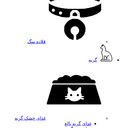
قلاده سگ
گربه
غذای خشک گربه
غذای گربه بالغ