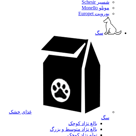
شسیر Schesir
مونلو Monello
یوروپت Europet
سگ
غذای خشک
سگ
بالغ نژاد کوچک
بالغ نژاد متوسط و بزرگ
توله نژاد کوچک