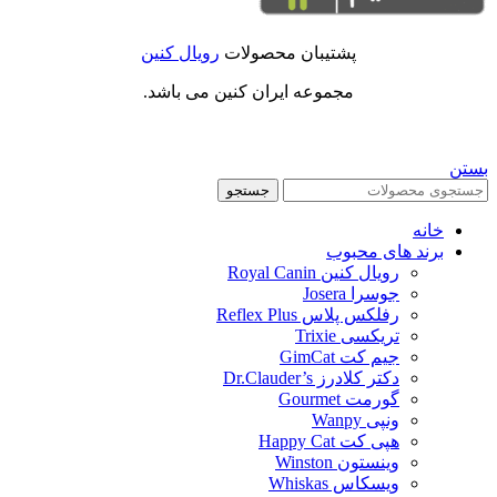
پشتیبان محصولات
رویال کنین
مجموعه ایران کنین می باشد.
بستن
جستجو
خانه
برند های محبوب
رویال کنین Royal Canin
جوسرا Josera
رفلکس پلاس Reflex Plus
تریکسی Trixie
جیم کت GimCat
دکتر کلادرز Dr.Clauder’s
گورمت Gourmet
ونپی Wanpy
هپی کت Happy Cat
وینستون Winston
ویسکاس Whiskas