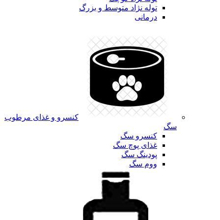
توله نژاد متوسط و بزرگ
درمانی
کنسرو و غذای مرطوب
سگ
کنسرو سگ
غذای پوچ سگ
پودینگ سگ
ووم سگ