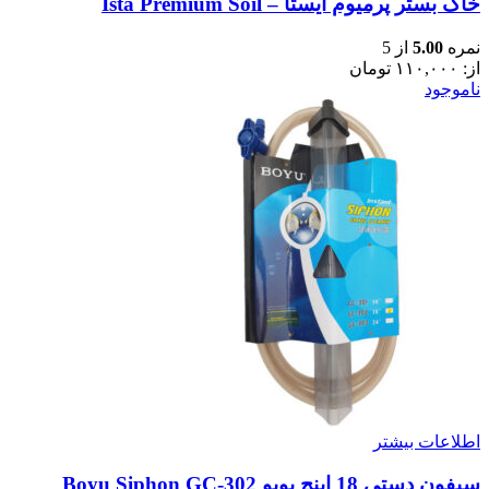
خاک بستر پرمیوم ایستا – Ista Premium Soil
نمره
5.00
از 5
از:
۱۱۰,۰۰۰
تومان
ناموجود
اطلاعات بیشتر
سیفون دستی 18 اینچ بویو Boyu Siphon GC-302