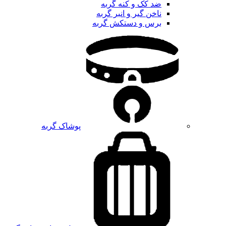
ضد کک و کنه گربه
ناخن گیر و انبر گربه
برس و دستکش گربه
پوشاک گربه