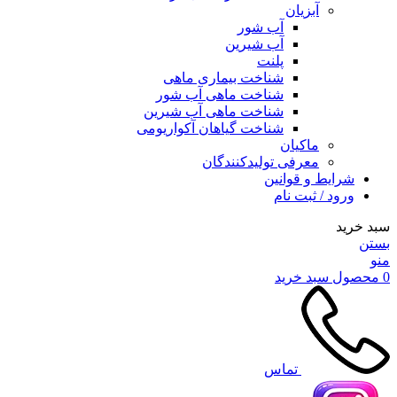
آبزیان
آب شور
آب شیرین
پلنت
شناخت بیماری ماهی
شناخت ماهی آب شور
شناخت ماهی آب شیرین
شناخت گیاهان آکواریومی
ماکیان
معرفی تولیدکنندگان
شرایط و قوانین
ورود / ثبت نام
سبد خرید
بستن
منو
0
محصول
سبد خرید
تماس