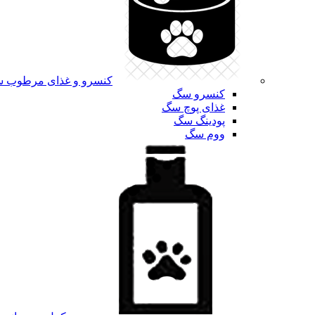
کنسرو و غذای مرطوب 
کنسرو سگ
غذای پوچ سگ
پودینگ سگ
ووم سگ