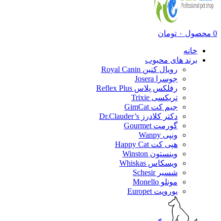
0
محصول
۰
تومان
خانه
برند های محبوب
رویال کنین Royal Canin
جوسرا Josera
رفلکس پلاس Reflex Plus
تریکسی Trixie
جیم کت GimCat
دکتر کلادرز Dr.Clauder’s
گورمت Gourmet
ونپی Wanpy
هپی کت Happy Cat
وینستون Winston
ویسکاس Whiskas
شسیر Schesir
مونلو Monello
یوروپت Europet