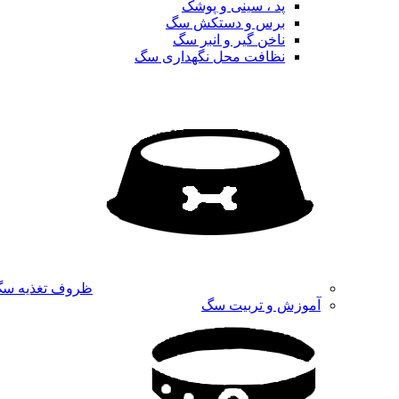
پد ، سینی و پوشک
برس و دستکش سگ
ناخن گیر و انبر سگ
نظافت محل نگهداری سگ
ظروف تغذیه س
آموزش و تربیت سگ