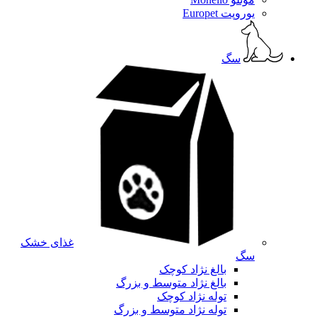
یوروپت Europet
سگ
غذای خشک
سگ
بالغ نژاد کوچک
بالغ نژاد متوسط و بزرگ
توله نژاد کوچک
توله نژاد متوسط و بزرگ