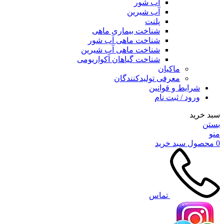
آب شور
آب شیرین
پلنت
شناخت بیماری ماهی
شناخت ماهی آب شور
شناخت ماهی آب شیرین
شناخت گیاهان آکواریومی
ماکیان
معرفی تولیدکنندگان
شرایط و قوانین
ورود / ثبت نام
سبد خرید
بستن
منو
0
محصول
سبد خرید
تماس