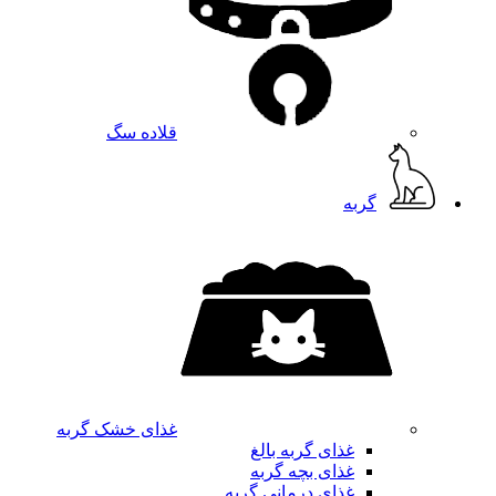
قلاده سگ
گربه
غذای خشک گربه
غذای گربه بالغ
غذای بچه گربه
غذای درمانی گربه