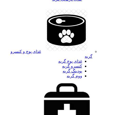
غذای پوچ و کنسرو
گربه
غذای پوچ گربه
کنسرو گربه
پودینگ گربه
ووم گربه