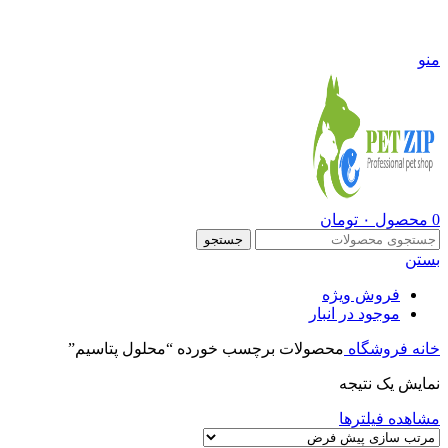
09108290600
منو
0
محصول
۰
تومان
جستجو
بستن
فروش ویژه
موجود در انبار
خانه
فروشگاه
محصولات برچسب خورده “محلول پتاسیم”
نمایش یک نتیجه
مشاهده فیلترها