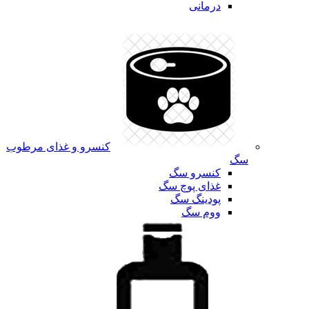
درمانی
کنسرو و غذای مرطوب
سگ
کنسرو سگ
غذای پوچ سگ
پودینگ سگ
ووم سگ