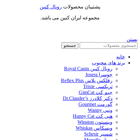
پشتیبان محصولات
رویال کنین
مجموعه ایران کنین می باشد.
بستن
جستجو
خانه
برند های محبوب
رویال کنین Royal Canin
جوسرا Josera
رفلکس پلاس Reflex Plus
تریکسی Trixie
جیم کت GimCat
دکتر کلادرز Dr.Clauder’s
گورمت Gourmet
ونپی Wanpy
هپی کت Happy Cat
وینستون Winston
ویسکاس Whiskas
شسیر Schesir
مونلو Monello