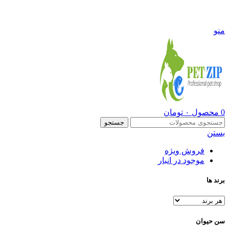
09108290600
منو
0
محصول
۰
تومان
جستجو
بستن
فروش ویژه
موجود در انبار
برند ها
سن حیوان