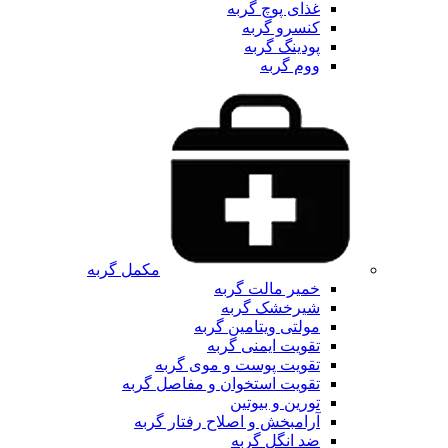
غذای پوچ گربه
کنسرو گربه
پودینگ گربه
ووم گربه
مکمل گربه
خمیر مالت گربه
شیرخشک گربه
مولتی ویتامین گربه
تقویت ایمنی گربه
تقویت پوست و موی گربه
تقویت استخوان و مفاصل گربه
تورین و بیوتین
آرامبخش و اصلاح رفتار گربه
ضد انگل گربه