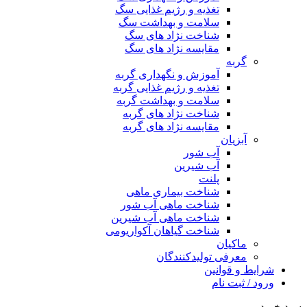
تغذیه و رژیم غذایی سگ
سلامت و بهداشت سگ
شناخت نژاد های سگ
مقایسه نژاد های سگ
گربه
آموزش و نگهداری گربه
تغذیه و رژیم غذایی گربه
سلامت و بهداشت گربه
شناخت نژاد های گربه
مقایسه نژاد های گربه
آبزیان
آب شور
آب شیرین
پلنت
شناخت بیماری ماهی
شناخت ماهی آب شور
شناخت ماهی آب شیرین
شناخت گیاهان آکواریومی
ماکیان
معرفی تولیدکنندگان
شرایط و قوانین
ورود / ثبت نام
سبد خرید