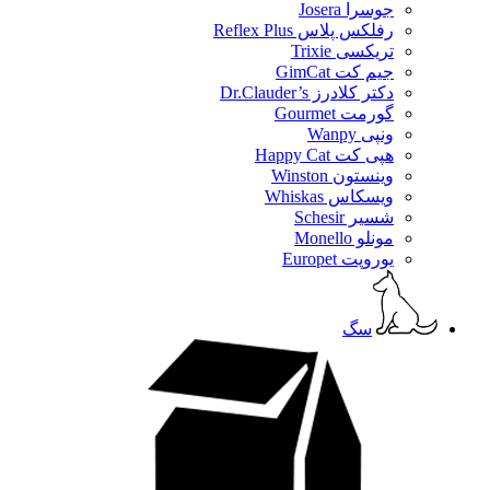
جوسرا Josera
رفلکس پلاس Reflex Plus
تریکسی Trixie
جیم کت GimCat
دکتر کلادرز Dr.Clauder’s
گورمت Gourmet
ونپی Wanpy
هپی کت Happy Cat
وینستون Winston
ویسکاس Whiskas
شسیر Schesir
مونلو Monello
یوروپت Europet
سگ