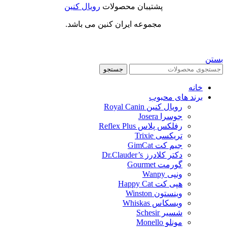
پشتیبان محصولات
رویال کنین
مجموعه ایران کنین می باشد.
بستن
جستجو
خانه
برند های محبوب
رویال کنین Royal Canin
جوسرا Josera
رفلکس پلاس Reflex Plus
تریکسی Trixie
جیم کت GimCat
دکتر کلادرز Dr.Clauder’s
گورمت Gourmet
ونپی Wanpy
هپی کت Happy Cat
وینستون Winston
ویسکاس Whiskas
شسیر Schesir
مونلو Monello