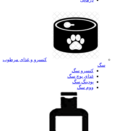
کنسرو و غذای مرطوب
سگ
کنسرو سگ
غذای پوچ سگ
پودینگ سگ
ووم سگ