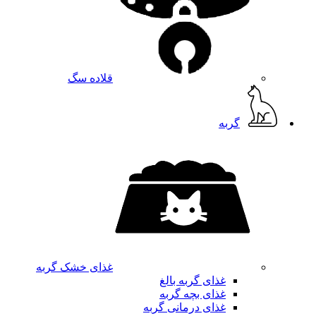
قلاده سگ
گربه
غذای خشک گربه
غذای گربه بالغ
غذای بچه گربه
غذای درمانی گربه