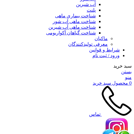
آب شیرین
پلنت
شناخت بیماری ماهی
شناخت ماهی آب شور
شناخت ماهی آب شیرین
شناخت گیاهان آکواریومی
ماکیان
معرفی تولیدکنندگان
شرایط و قوانین
ورود / ثبت نام
سبد خرید
بستن
منو
0
محصول
سبد خرید
تماس