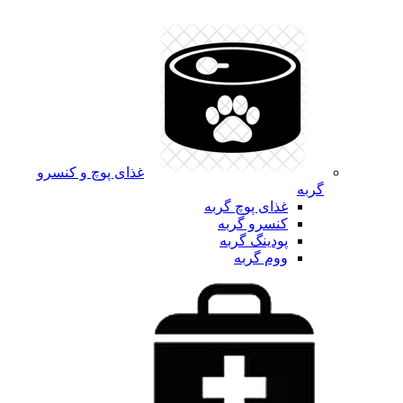
غذای پوچ و کنسرو
گربه
غذای پوچ گربه
کنسرو گربه
پودینگ گربه
ووم گربه