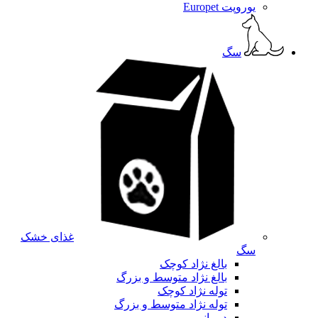
یوروپت Europet
سگ
غذای خشک
سگ
بالغ نژاد کوچک
بالغ نژاد متوسط و بزرگ
توله نژاد کوچک
توله نژاد متوسط و بزرگ
درمانی