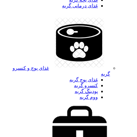
غذای درمانی گربه
غذای پوچ و کنسرو
گربه
غذای پوچ گربه
کنسرو گربه
پودینگ گربه
ووم گربه