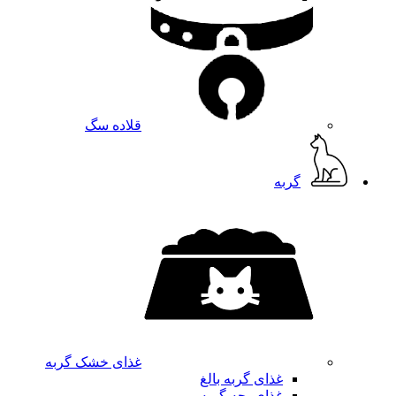
قلاده سگ
گربه
غذای خشک گربه
غذای گربه بالغ
غذای بچه گربه