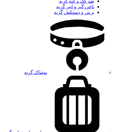
ضد کک و کنه گربه
ناخن گیر و انبر گربه
برس و دستکش گربه
پوشاک گربه