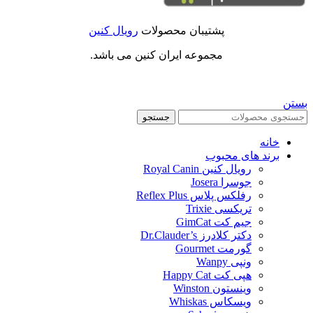
پشتیبان محصولات
رویال کنین
مجموعه ایران کنین می باشد.
بستن
جستجو
خانه
برند های محبوب
رویال کنین Royal Canin
جوسرا Josera
رفلکس پلاس Reflex Plus
تریکسی Trixie
جیم کت GimCat
دکتر کلادرز Dr.Clauder’s
گورمت Gourmet
ونپی Wanpy
هپی کت Happy Cat
وینستون Winston
ویسکاس Whiskas