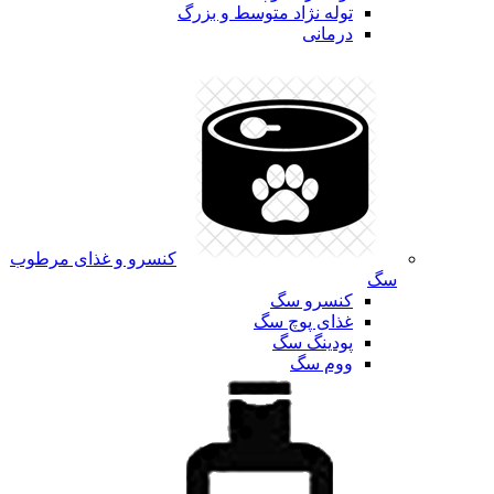
توله نژاد متوسط و بزرگ
درمانی
کنسرو و غذای مرطوب
سگ
کنسرو سگ
غذای پوچ سگ
پودینگ سگ
ووم سگ