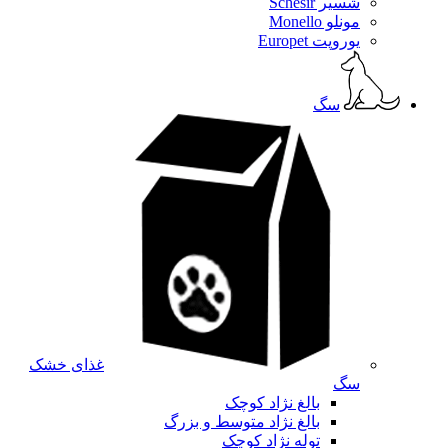
شسیر Schesir
مونلو Monello
یوروپت Europet
سگ
غذای خشک
سگ
بالغ نژاد کوچک
بالغ نژاد متوسط و بزرگ
توله نژاد کوچک