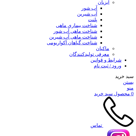
آبزیان
آب شور
آب شیرین
پلنت
شناخت بیماری ماهی
شناخت ماهی آب شور
شناخت ماهی آب شیرین
شناخت گیاهان آکواریومی
ماکیان
معرفی تولیدکنندگان
شرایط و قوانین
ورود / ثبت نام
سبد خرید
بستن
منو
0
محصول
سبد خرید
تماس