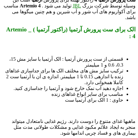
وسیله توسط شرکت بزرگ
JBL
تولید می شود .
Artemio 4
مناسب
برای آکواریوم های آب شور و آب شیرین و هم چنین میگوها می
باشد.
الک برای ست پرورش آرتمیا (راکتور آرتمیا ) _ Artemio
4 :
قسمتی از ست پرورش آرتمیا : الک آرتمیا با سایز مش 15،
0.3، 0.6 و 1 میلیمتر
ترکیب سایز مش­ های مخلتف الک ها برای جداسازی غذاهای
زنده با اندازه­ی 0.15 تا 1 میلیمتر. اندازه­ ی آن با آرتمیا ست 2
کاملا همخوانی دارد.
اجازه دهید آب نمک خارج شود و آرتمیا را جداسازی کنید.
مناسب برای سایر انواع غذاهای زنده
حاوی : 1 الک برای آرتمیا ست
ماهی­ها غذای متنوع را دوست دارند. رژیم غذایی نامتعادل می­تواند
منجر به ایجاد علائم مکبود غذایی و مشکلات طولانی مدت مثل
بیماری­ های و فساد چربی اندام­ها شود.