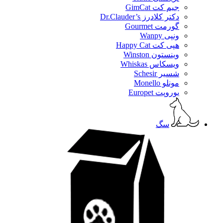
جیم کت GimCat
دکتر کلادرز Dr.Clauder’s
گورمت Gourmet
ونپی Wanpy
هپی کت Happy Cat
وینستون Winston
ویسکاس Whiskas
شسیر Schesir
مونلو Monello
یوروپت Europet
سگ