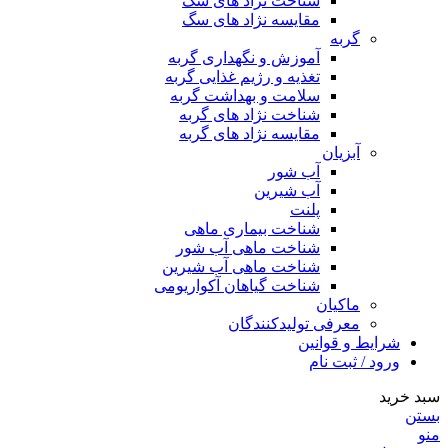
شناخت نژاد های سگ
مقایسه نژاد های سگ
گربه
آموزش و نگهداری گربه
تغذیه و رژیم غذایی گربه
سلامت و بهداشت گربه
شناخت نژاد های گربه
مقایسه نژاد های گربه
آبزیان
آب شور
آب شیرین
پلنت
شناخت بیماری ماهی
شناخت ماهی آب شور
شناخت ماهی آب شیرین
شناخت گیاهان آکواریومی
ماکیان
معرفی تولیدکنندگان
شرایط و قوانین
ورود / ثبت نام
سبد خرید
بستن
منو