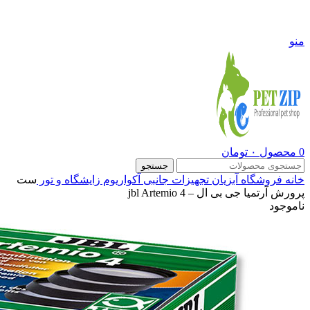
09108290600
منو
0
محصول
۰
تومان
جستجو
خانه
فروشگاه
آبزیان
تجهیزات جانبی آکواریوم
زایشگاه و تور
ست
پرورش آرتمیا جی بی ال – jbl Artemio 4
ناموجود