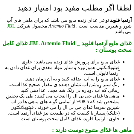
لطفا اگر مطلب مفید بود امتیاز دهید
آرتمیا فلوید
نوعی غذای زنده مایع می باشد که برای ماهی های آب
شور و شیرین مناسب است .
Artemio Fluid
محصول شرکت
JBL
می باشد .
غذای مایع آرتمیا فلوید _ JBL Artemio Fluid غذای کامل
سخت پوستان :
غذای مایع برای پرورش غذای زنده می باشد : حاوی
فیتوپلانکتون هموژنیزه و سایر مواد مغذی برای غذای دادن به
آرتمیا ناپولی است.
غذای مایع را به آب اضافه کنید و به آن زمان دهید.
رنگ سبز روشن آب نشان دهنده ی مقدار صحیح غذا است.
زمانی که آب دوباره بی رنگ شد مجددا غذا دهی کنید.
ماهی ها غذای جی بی ال را انتخاب می کنند : طی یک تحقیق
مشخص شد که 98.5% از تمامی گونه های ماهی ها در آب
شیرین سریعا غذای جی بی ال را می خورند . فیتوپلانکتون
(جلبک) بسیار با کیفیت که در طبیعت نیز غذای آرتمیا است.
حاوی : آرتمیا فلوید، غذای کامل سخت پوستان است .
ماهی ها غذای متنوع دوست دارند :