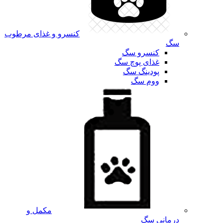
کنسرو و غذای مرطوب
سگ
کنسرو سگ
غذای پوچ سگ
پودینگ سگ
ووم سگ
مکمل و
درمانی سگ