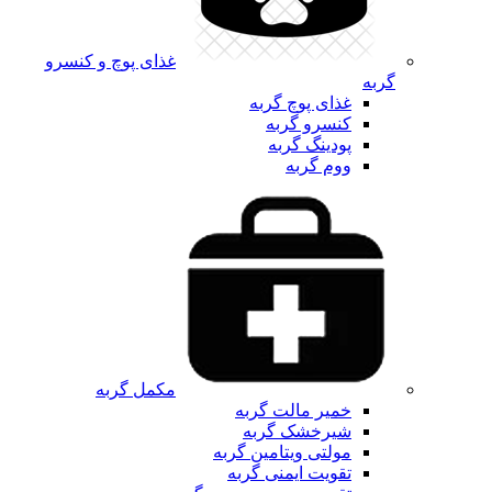
غذای پوچ و کنسرو
گربه
غذای پوچ گربه
کنسرو گربه
پودینگ گربه
ووم گربه
مکمل گربه
خمیر مالت گربه
شیرخشک گربه
مولتی ویتامین گربه
تقویت ایمنی گربه