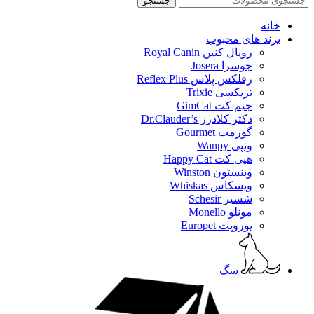
جستجو
خانه
برند های محبوب
رویال کنین Royal Canin
جوسرا Josera
رفلکس پلاس Reflex Plus
تریکسی Trixie
جیم کت GimCat
دکتر کلادرز Dr.Clauder’s
گورمت Gourmet
ونپی Wanpy
هپی کت Happy Cat
وینستون Winston
ویسکاس Whiskas
شسیر Schesir
مونلو Monello
یوروپت Europet
سگ