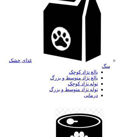
غذای خشک
سگ
بالغ نژاد کوچک
بالغ نژاد متوسط و بزرگ
توله نژاد کوچک
توله نژاد متوسط و بزرگ
درمانی