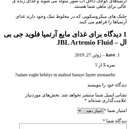
آرتمیاهای کوچک داخل آب شور متولد می شوند و غذای زنده ی
عالی برای ماهی شما هستند.
جلبک های میکروسکوپی که در مخلوط نمک وجود دارند غذای
آرتمیاها را فراهم می کنند.
1 دیدگاه برای
غذای مایع آرتمیا فلوید جی بی
ال – JBL Artemio Fluid
kave
–
ژوئن 27, 2019
نمره
5
از 5
salam vaght bekhyr in mahsol baraye fayter monasebe?
دیدگاه خود را بنویسید
نشانی ایمیل شما منتشر نخواهد شد.
بخش‌های موردنیاز
علامت‌گذاری شده‌اند
*
امتیاز شما
*
دیدگاه شما
*