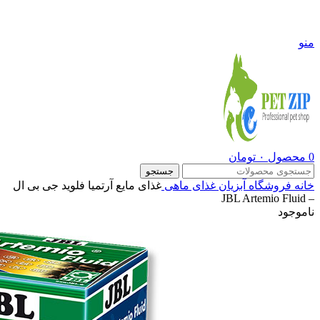
09108290600
منو
0
محصول
۰
تومان
جستجو
خانه
فروشگاه
آبزیان
غذای ماهی
غذای مایع آرتمیا فلوید جی بی ال
– JBL Artemio Fluid
ناموجود